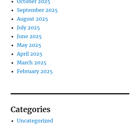
October 2025
September 2025
August 2025
July 2025
June 2025
May 2025
April 2025
March 2025
February 2025
Categories
Uncategorized