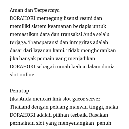
Aman dan Terpercaya
DORAHOKI memegang lisensi resmi dan
memiliki sistem keamanan berlapis untuk
memastikan data dan transaksi Anda selalu
terjaga. Transparansi dan integritas adalah
dasar dari layanan kami. Tidak mengherankan
jika banyak pemain yang menjadikan
DORAHOKI sebagai rumah kedua dalam dunia
slot online.
Penutup
Jika Anda mencari link slot gacor server
Thailand dengan peluang maxwin tinggi, maka
DORAHOKI adalah pilihan terbaik. Rasakan
permainan slot yang menyenangkan, penuh