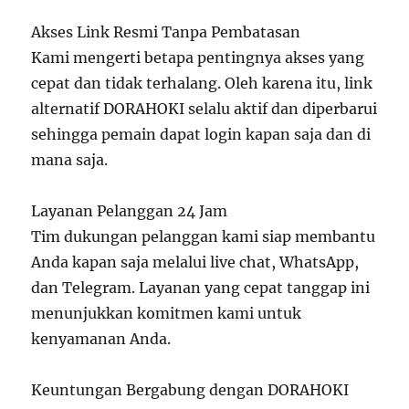
Akses Link Resmi Tanpa Pembatasan
Kami mengerti betapa pentingnya akses yang
cepat dan tidak terhalang. Oleh karena itu, link
alternatif DORAHOKI selalu aktif dan diperbarui
sehingga pemain dapat login kapan saja dan di
mana saja.
Layanan Pelanggan 24 Jam
Tim dukungan pelanggan kami siap membantu
Anda kapan saja melalui live chat, WhatsApp,
dan Telegram. Layanan yang cepat tanggap ini
menunjukkan komitmen kami untuk
kenyamanan Anda.
Keuntungan Bergabung dengan DORAHOKI