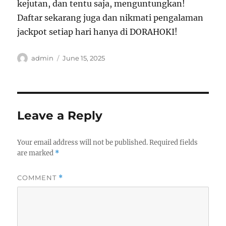
kejutan, dan tentu saja, menguntungkan!
Daftar sekarang juga dan nikmati pengalaman
jackpot setiap hari hanya di DORAHOKI!
Author
Posted
admin
June 15, 2025
on
Leave a Reply
Your email address will not be published.
Required fields
are marked
*
COMMENT
*