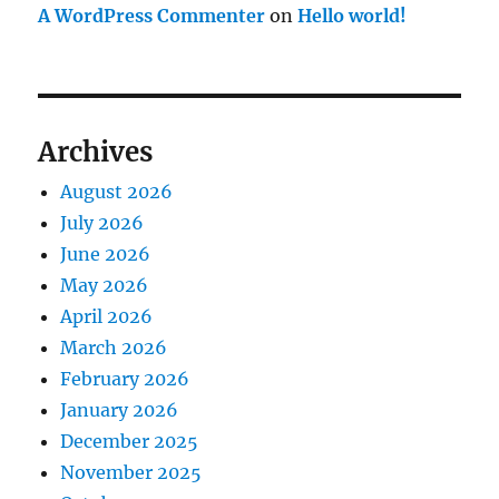
A WordPress Commenter
on
Hello world!
Archives
August 2026
July 2026
June 2026
May 2026
April 2026
March 2026
February 2026
January 2026
December 2025
November 2025