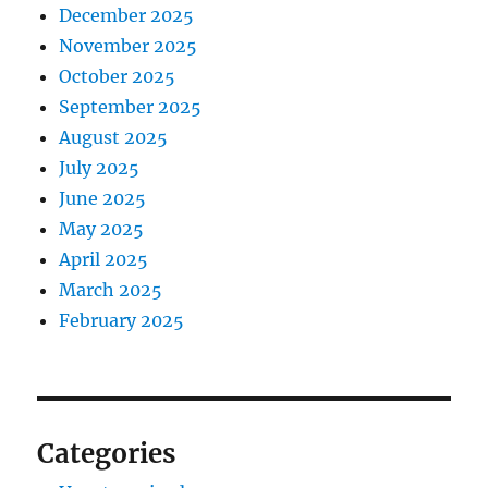
December 2025
November 2025
October 2025
September 2025
August 2025
July 2025
June 2025
May 2025
April 2025
March 2025
February 2025
Categories