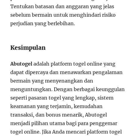
Tentukan batasan dan anggaran yang jelas
sebelum bermain untuk menghindari risiko
perjudian yang berlebihan.
Kesimpulan
Abutogel
adalah platform togel online yang
dapat dipercaya dan menawarkan pengalaman
bermain yang menyenangkan dan
menguntungkan. Dengan berbagai keunggulan
seperti pasaran togel yang lengkap, sistem
keamanan yang terjamin, kemudahan
transaksi, dan bonus menarik, Abutogel
menjadi pilihan utama bagi para penggemar
togel online. Jika Anda mencari platform togel