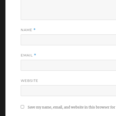
NAME
*
EMAIL
*
WEBSITE
Save my name, email, and website in this browser for