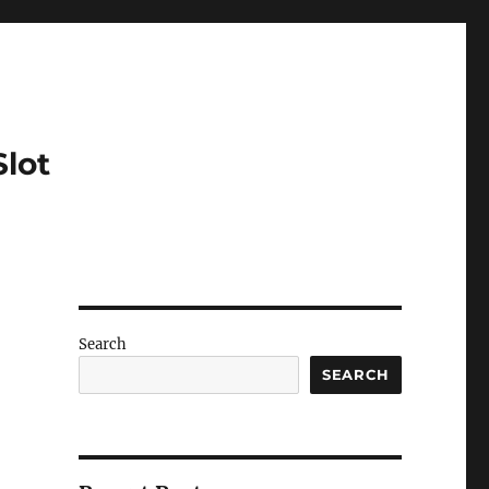
lot
Search
SEARCH