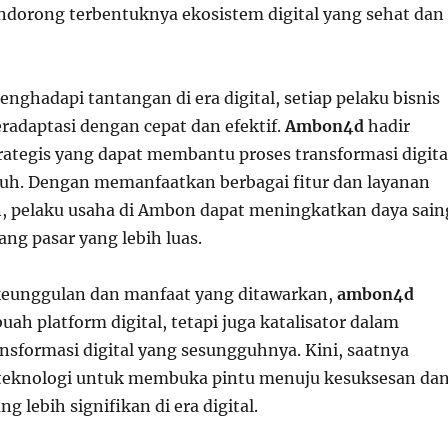
ndorong terbentuknya ekosistem digital yang sehat dan
ghadapi tantangan di era digital, setiap pelaku bisnis
adaptasi dengan cepat dan efektif.
Ambon4d
hadir
trategis yang dapat membantu proses transformasi digita
uh. Dengan memanfaatkan berbagai fitur dan layanan
, pelaku usaha di Ambon dapat meningkatkan daya sain
ng pasar yang lebih luas.
eunggulan dan manfaat yang ditawarkan,
ambon4d
ah platform digital, tetapi juga katalisator dalam
sformasi digital yang sesungguhnya. Kini, saatnya
eknologi untuk membuka pintu menuju kesuksesan da
 lebih signifikan di era digital.