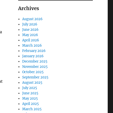
Archives
August 2026
July 2026
June 2026
a
May 2026
April 2026
March 2026
February 2026
January 2026
December 2025
November 2025
October 2025
September 2025
at
August 2025
July 2025
June 2025
May 2025
April 2025
March 2025