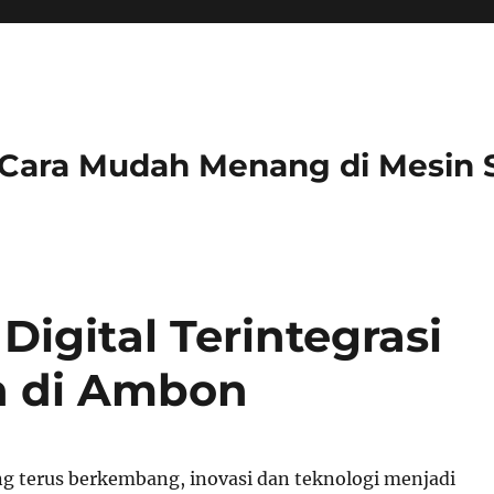
: Cara Mudah Menang di Mesin S
igital Terintegrasi
n di Ambon
ang terus berkembang, inovasi dan teknologi menjadi