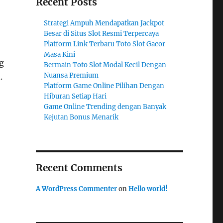
Recent Posts
Strategi Ampuh Mendapatkan Jackpot
Besar di Situs Slot Resmi Terpercaya
Platform Link Terbaru Toto Slot Gacor
Masa Kini
ng
Bermain Toto Slot Modal Kecil Dengan
Nuansa Premium
.
Platform Game Online Pilihan Dengan
Hiburan Setiap Hari
Game Online Trending dengan Banyak
Kejutan Bonus Menarik
Recent Comments
A WordPress Commenter
on
Hello world!