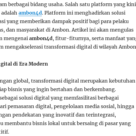
am berbagai bidang usaha. Salah satu platform yang kini
 adalah
ambon4d
. Platform ini menghadirkan solusi
rasi yang memberikan dampak positif bagi para pelaku
as, dan masyarakat di Ambon. Artikel ini akan mengulas
am mengenai
ambon4d
, fitur-fiturnya, serta manfaat ya
m mengakselerasi transformasi digital di wilayah Ambon
gital di Era Modern
ingan global, transformasi digital merupakan kebutuhan
tiap bisnis yang ingin bertahan dan berkembang.
sebagai solusi digital yang memfasilitasi berbagai
ari pemasaran digital, pengelolaan media sosial, hingga
ngan pendekatan yang inovatif dan terintegrasi,
membantu bisnis lokal untuk bersaing di pasar yang
tif.