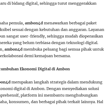
baru di bidang digital, sehingga turut menggerakkan
usaha pemula,
ambon4d
menawarkan berbagai paket
eksibel sesuai dengan kebutuhan dan anggaran. Layanan
pun sangat user-friendly, sehingga mudah dioperasikan
ereka yang belum terbiasa dengan teknologi digital.
an,
ambon4d
membuka peluang bagi semua pihak untuk
berkolaborasi demi kemajuan bersama.
umbuhan Ekonomi Digital di Ambon
bon4d
merupakan langkah strategis dalam mendukung
onomi digital di Ambon. Dengan menyediakan solusi
omprehensif, platform ini membantu menghubungkan
aha, konsumen, dan berbagai pihak terkait lainnya. Hal