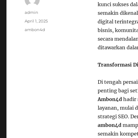
kunci sukses dal
Author
admin
semakin dikenal
Posted
April 1, 2025
digital terinteg
on
Tags
ambon4d
bisnis, komunit
secara mendal
ditawarkan dala
Transformasi Di
Di tengah persa
penting bagi se
Ambon4d
hadir 
layanan, mulai d
strategi SEO. De
ambon4d
mampu 
semakin kompeti