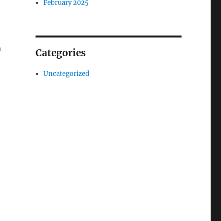
February 2025
a
Categories
Uncategorized