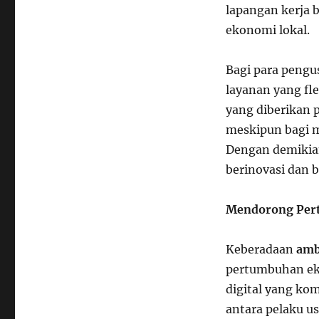
lapangan kerja 
ekonomi lokal.
Bagi para peng
layanan yang fl
yang diberikan 
meskipun bagi m
Dengan demiki
berinovasi dan 
Mendorong Pert
Keberadaan
am
pertumbuhan ek
digital yang k
antara pelaku us