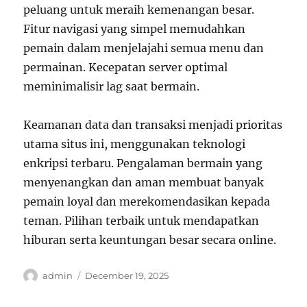
peluang untuk meraih kemenangan besar.
Fitur navigasi yang simpel memudahkan
pemain dalam menjelajahi semua menu dan
permainan. Kecepatan server optimal
meminimalisir lag saat bermain.
Keamanan data dan transaksi menjadi prioritas
utama situs ini, menggunakan teknologi
enkripsi terbaru. Pengalaman bermain yang
menyenangkan dan aman membuat banyak
pemain loyal dan merekomendasikan kepada
teman. Pilihan terbaik untuk mendapatkan
hiburan serta keuntungan besar secara online.
Author
Posted
admin
December 19, 2025
on