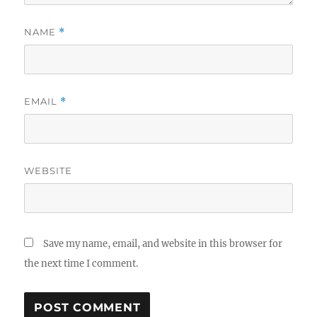
NAME
*
EMAIL
*
WEBSITE
Save my name, email, and website in this browser for
the next time I comment.