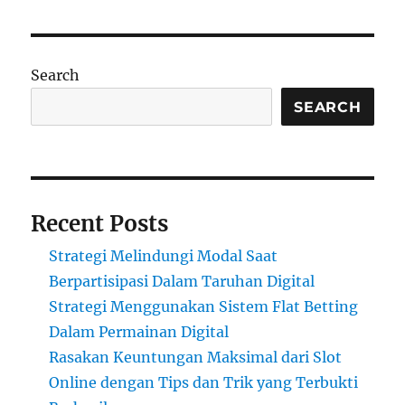
Search
SEARCH
Recent Posts
Strategi Melindungi Modal Saat
Berpartisipasi Dalam Taruhan Digital
Strategi Menggunakan Sistem Flat Betting
Dalam Permainan Digital
Rasakan Keuntungan Maksimal dari Slot
Online dengan Tips dan Trik yang Terbukti