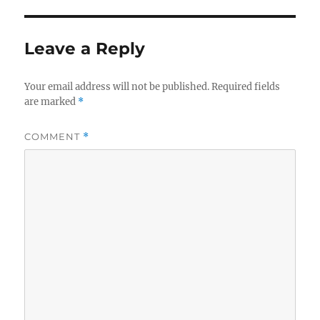
Leave a Reply
Your email address will not be published.
Required fields
are marked
*
COMMENT
*