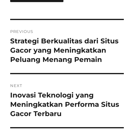
Post
PREVIOUS
navigation
Strategi Berkualitas dari Situs
Previous
post:
Gacor yang Meningkatkan
Peluang Menang Pemain
NEXT
Inovasi Teknologi yang
Next
post:
Meningkatkan Performa Situs
Gacor Terbaru