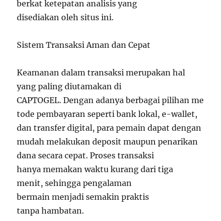
berkat ketepatan analisis yang
disediakan oleh situs ini.
Sistem Transaksi Aman dan Cepat
Keamanan dalam transaksi merupakan hal
yang paling diutamakan di
CAPTOGEL. Dengan adanya berbagai pilihan me
tode pembayaran seperti bank lokal, e-wallet,
dan transfer digital, para pemain dapat dengan
mudah melakukan deposit maupun penarikan
dana secara cepat. Proses transaksi
hanya memakan waktu kurang dari tiga
menit, sehingga pengalaman
bermain menjadi semakin praktis
tanpa hambatan.