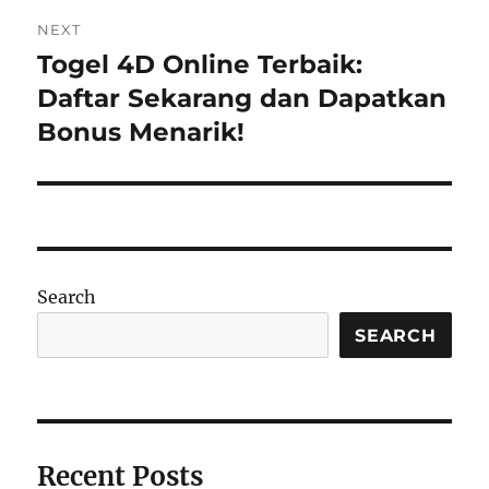
NEXT
Togel 4D Online Terbaik:
Next
post:
Daftar Sekarang dan Dapatkan
Bonus Menarik!
Search
SEARCH
Recent Posts