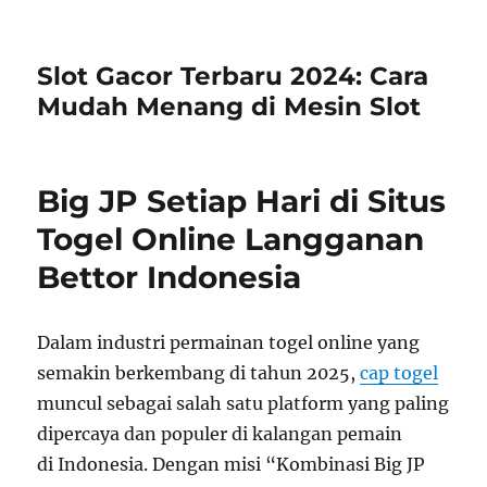
Slot Gacor Terbaru 2024: Cara
Mudah Menang di Mesin Slot
Big JP Setiap Hari di Situs
Togel Online Langganan
Bettor Indonesia
Dalam industri permainan togel online yang
semakin berkembang di tahun 2025,
cap togel
muncul sebagai salah satu platform yang paling
dipercaya dan populer di kalangan pemain
di Indonesia. Dengan misi “Kombinasi Big JP