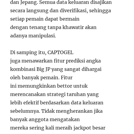
dan Jepang. Semua data keluaran disajikan
secara langsung dan diverifikasi, sehingga
setiap pemain dapat bermain
dengan tenang tanpa khawatir akan
adanya manipulasi.
Di samping itu, CAPTOGEL
juga menawarkan fitur prediksi angka
kombinasi Big JP yang sangat dihargai
oleh banyak pemain. Fitur
ini memungkinkan bettor untuk
merencanakan strategi taruhan yang
lebih efektif berdasarkan data keluaran
sebelumnya. Tidak mengherankan jika
banyak anggota mengatakan
mereka sering kali meraih jackpot besar