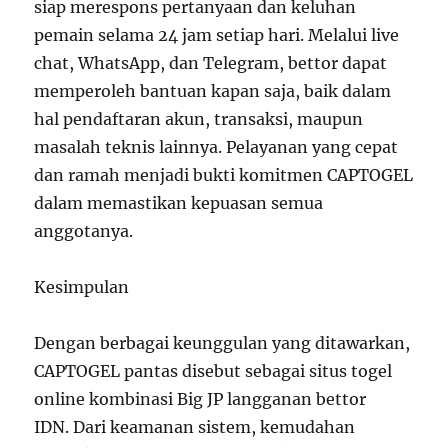
siap merespons pertanyaan dan keluhan
pemain selama 24 jam setiap hari. Melalui live
chat, WhatsApp, dan Telegram, bettor dapat
memperoleh bantuan kapan saja, baik dalam
hal pendaftaran akun, transaksi, maupun
masalah teknis lainnya. Pelayanan yang cepat
dan ramah menjadi bukti komitmen CAPTOGEL
dalam memastikan kepuasan semua
anggotanya.
Kesimpulan
Dengan berbagai keunggulan yang ditawarkan,
CAPTOGEL pantas disebut sebagai situs togel
online kombinasi Big JP langganan bettor
IDN. Dari keamanan sistem, kemudahan