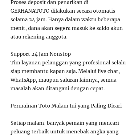
Proses deposit dan penarikan di
GERHANATOTO dilakukan secara otomatis
selama 24 jam. Hanya dalam waktu beberapa
menit, dana akan segera masuk ke saldo akun
atau rekening anggota.
Support 24 Jam Nonstop
Tim layanan pelanggan yang profesional selalu
siap membantu kapan saja. Melalui live chat,
WhatsApp, maupun saluran lainnya, semua
masalah akan ditangani dengan cepat.
Permainan Toto Malam Ini yang Paling Dicari
Setiap malam, banyak pemain yang mencari
peluang terbaik untuk menebak angka yang