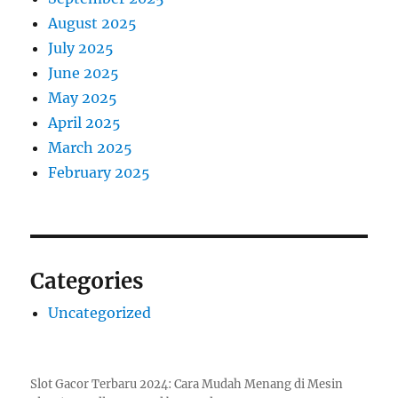
August 2025
July 2025
June 2025
May 2025
April 2025
March 2025
February 2025
Categories
Uncategorized
Slot Gacor Terbaru 2024: Cara Mudah Menang di Mesin