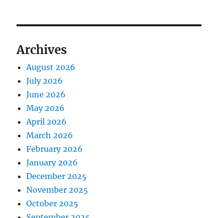
Archives
August 2026
July 2026
June 2026
May 2026
April 2026
March 2026
February 2026
January 2026
December 2025
November 2025
October 2025
September 2025