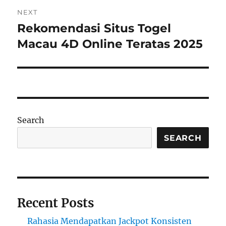
NEXT
Rekomendasi Situs Togel
Next
post:
Macau 4D Online Teratas 2025
Search
SEARCH
Recent Posts
Rahasia Mendapatkan Jackpot Konsisten