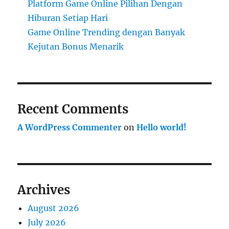
Platform Game Online Pilihan Dengan
Hiburan Setiap Hari
Game Online Trending dengan Banyak
Kejutan Bonus Menarik
Recent Comments
A WordPress Commenter
on
Hello world!
Archives
August 2026
July 2026