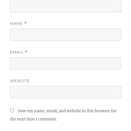
NAME
*
EMAIL
*
WEBSITE
Save my name, email, and website in this browser for
the next time I comment.