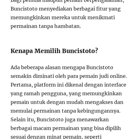
Bagi pemula maupun pemain berpengalaman,
Buncistoto menyediakan berbagai fitur yang
memungkinkan mereka untuk menikmati
permainan tanpa hambatan.
Kenapa Memilih Buncistoto?
Ada beberapa alasan mengapa Buncistoto
semakin diminati oleh para pemain judi online.
Pertama, platform ini dikenal dengan interface
yang ramah pengguna, yang memungkinkan
pemain untuk dengan mudah mengakses dan
memulai permainan tanpa kebingungannya.
Selain itu, Buncistoto juga menawarkan
berbagai macam permainan yang bisa dipilih
sesuai dengan minat pemain, seperti