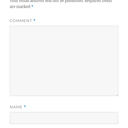
Your email address will not be published.
Required fields
are marked
*
COMMENT
*
NAME
*