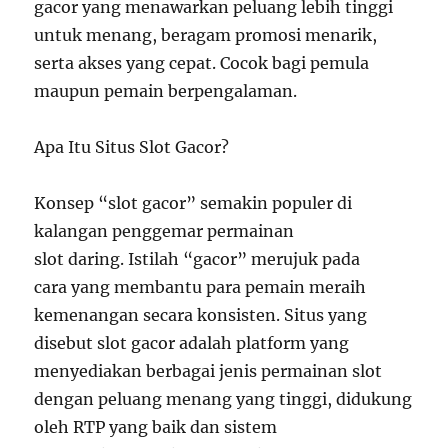
gacor yang menawarkan peluang lebih tinggi
untuk menang, beragam promosi menarik,
serta akses yang cepat. Cocok bagi pemula
maupun pemain berpengalaman.
Apa Itu Situs Slot Gacor?
Konsep “slot gacor” semakin populer di
kalangan penggemar permainan
slot daring. Istilah “gacor” merujuk pada
cara yang membantu para pemain meraih
kemenangan secara konsisten. Situs yang
disebut slot gacor adalah platform yang
menyediakan berbagai jenis permainan slot
dengan peluang menang yang tinggi, didukung
oleh RTP yang baik dan sistem