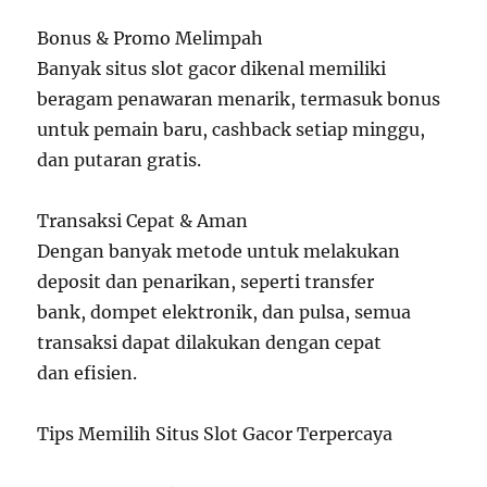
Bonus & Promo Melimpah
Banyak situs slot gacor dikenal memiliki
beragam penawaran menarik, termasuk bonus
untuk pemain baru, cashback setiap minggu,
dan putaran gratis.
Transaksi Cepat & Aman
Dengan banyak metode untuk melakukan
deposit dan penarikan, seperti transfer
bank, dompet elektronik, dan pulsa, semua
transaksi dapat dilakukan dengan cepat
dan efisien.
Tips Memilih Situs Slot Gacor Terpercaya