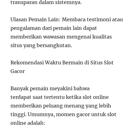
transparan dalam sistemnya.
Ulasan Pemain Lain: Membaca testimoni atau
pengalaman dari pemain lain dapat
memberikan wawasan mengenai kualitas
situs yang bersangkutan.
Rekomendasi Waktu Bermain di Situs Slot
Gacor
Banyak pemain meyakini bahwa
terdapat saat tertentu ketika slot online
memberikan peluang menang yang lebih
tinggi. Umumnya, momen gacor untuk slot
online adalah: