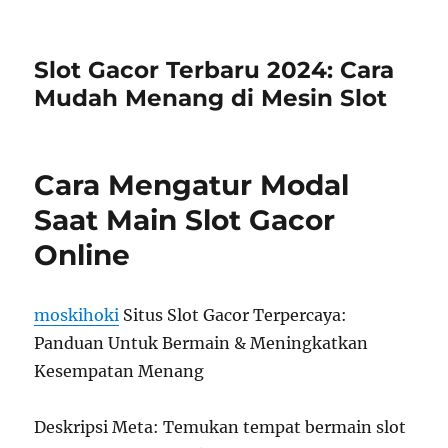
Slot Gacor Terbaru 2024: Cara
Mudah Menang di Mesin Slot
Cara Mengatur Modal
Saat Main Slot Gacor
Online
moskihoki
Situs Slot Gacor Terpercaya:
Panduan Untuk Bermain & Meningkatkan
Kesempatan Menang
Deskripsi Meta: Temukan tempat bermain slot