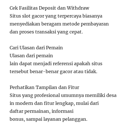
Cek Fasilitas Deposit dan Withdraw
Situs slot gacor yang terpercaya biasanya
menyediakan beragam metode pembayaran
dan proses transaksi yang cepat.
Cari Ulasan dari Pemain
Ulasan dari pemain
lain dapat menjadi referensi apakah situs
tersebut benar-benar gacor atau tidak.
Perhatikan Tampilan dan Fitur
Situs yang profesional umumnya memiliki desa
in modern dan fitur lengkap, mulai dari
daftar permainan, informasi
bonus, sampai layanan pelanggan.