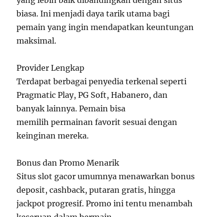
yang lebih baik dibandingkan dengan situs
biasa. Ini menjadi daya tarik utama bagi
pemain yang ingin mendapatkan keuntungan
maksimal.
Provider Lengkap
Terdapat berbagai penyedia terkenal seperti
Pragmatic Play, PG Soft, Habanero, dan
banyak lainnya. Pemain bisa
memilih permainan favorit sesuai dengan
keinginan mereka.
Bonus dan Promo Menarik
Situs slot gacor umumnya menawarkan bonus
deposit, cashback, putaran gratis, hingga
jackpot progresif. Promo ini tentu menambah