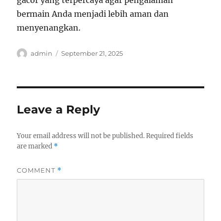
gacor yang terpercaya agar pengalaman
bermain Anda menjadi lebih aman dan
menyenangkan.
Author
Posted
admin
September 21, 2025
on
Leave a Reply
Your email address will not be published.
Required fields
are marked
*
COMMENT
*