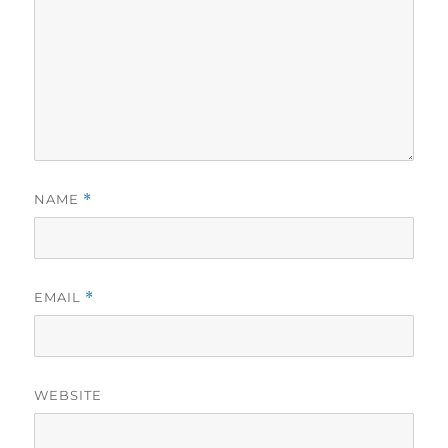
NAME
*
EMAIL
*
WEBSITE