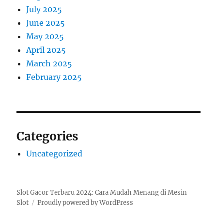
July 2025
June 2025
May 2025
April 2025
March 2025
February 2025
Categories
Uncategorized
Slot Gacor Terbaru 2024: Cara Mudah Menang di Mesin
Slot
Proudly powered by WordPress