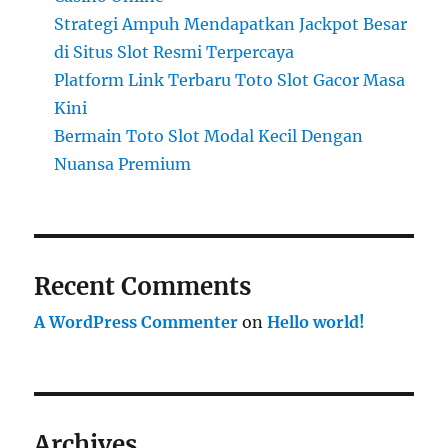
Strategi Ampuh Mendapatkan Jackpot Besar
di Situs Slot Resmi Terpercaya
Platform Link Terbaru Toto Slot Gacor Masa
Kini
Bermain Toto Slot Modal Kecil Dengan
Nuansa Premium
Recent Comments
A WordPress Commenter
on
Hello world!
Archives