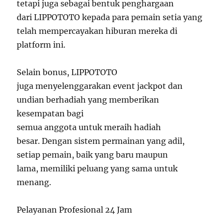
tetapi juga sebagai bentuk penghargaan
dari LIPPOTOTO kepada para pemain setia yang
telah mempercayakan hiburan mereka di
platform ini.
Selain bonus, LIPPOTOTO
juga menyelenggarakan event jackpot dan
undian berhadiah yang memberikan
kesempatan bagi
semua anggota untuk meraih hadiah
besar. Dengan sistem permainan yang adil,
setiap pemain, baik yang baru maupun
lama, memiliki peluang yang sama untuk
menang.
Pelayanan Profesional 24 Jam