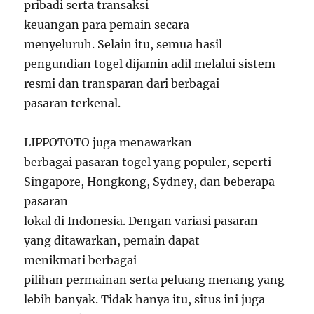
pribadi serta transaksi
keuangan para pemain secara
menyeluruh. Selain itu, semua hasil
pengundian togel dijamin adil melalui sistem
resmi dan transparan dari berbagai
pasaran terkenal.
LIPPOTOTO juga menawarkan
berbagai pasaran togel yang populer, seperti
Singapore, Hongkong, Sydney, dan beberapa
pasaran
lokal di Indonesia. Dengan variasi pasaran
yang ditawarkan, pemain dapat
menikmati berbagai
pilihan permainan serta peluang menang yang
lebih banyak. Tidak hanya itu, situs ini juga