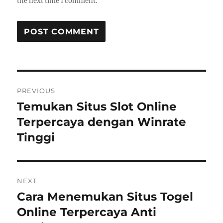
the next time I comment.
Post
PREVIOUS
navigation
Temukan Situs Slot Online
Previous
post:
Terpercaya dengan Winrate
Tinggi
NEXT
Cara Menemukan Situs Togel
Next
post:
Online Terpercaya Anti