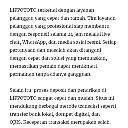
LIPPOTOTO terkenal dengan layanan
pelanggan yang cepat dan ramah. Tim layanan
pelanggan yang profesional siap membantu
dengan responsif selama 24 jam melalui live
chat, WhatsApp, dan media sosial resmi. Setiap
pertanyaan dan masalah akan ditangani
dengan cepat dan solusi yang memuaskan,
memastikan pemain dapat menikmati
permainan tanpa adanya gangguan.
Selain itu, proses deposit dan penarikan di
LIPPOTOTO sangat cepat dan mudah. Situs ini
mendukung berbagai metode transaksi seperti
transfer bank lokal, dompet digital, dan
QRIS. Kecepatan transaksi merupakan salah