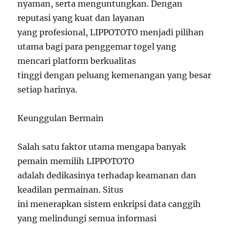
nyaman, serta menguntungkan. Dengan
reputasi yang kuat dan layanan
yang profesional, LIPPOTOTO menjadi pilihan
utama bagi para penggemar togel yang
mencari platform berkualitas
tinggi dengan peluang kemenangan yang besar
setiap harinya.
Keunggulan Bermain
Salah satu faktor utama mengapa banyak
pemain memilih LIPPOTOTO
adalah dedikasinya terhadap keamanan dan
keadilan permainan. Situs
ini menerapkan sistem enkripsi data canggih
yang melindungi semua informasi