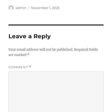
Author
Posted
admin
November 1, 2025
on
Leave a Reply
Your email address will not be published.
Required fields
are marked
*
COMMENT
*