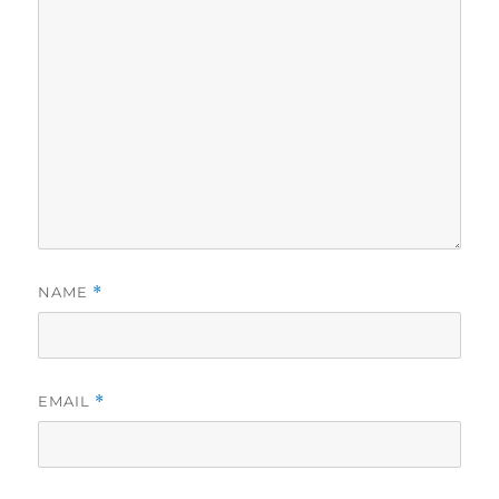
NAME
*
EMAIL
*