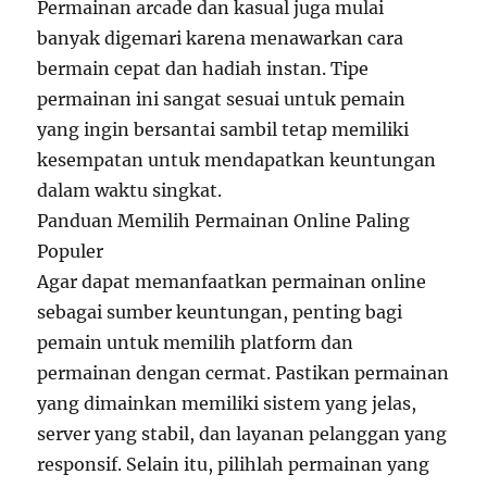
Permainan arcade dan kasual juga mulai
banyak digemari karena menawarkan cara
bermain cepat dan hadiah instan. Tipe
permainan ini sangat sesuai untuk pemain
yang ingin bersantai sambil tetap memiliki
kesempatan untuk mendapatkan keuntungan
dalam waktu singkat.
Panduan Memilih Permainan Online Paling
Populer
Agar dapat memanfaatkan permainan online
sebagai sumber keuntungan, penting bagi
pemain untuk memilih platform dan
permainan dengan cermat. Pastikan permainan
yang dimainkan memiliki sistem yang jelas,
server yang stabil, dan layanan pelanggan yang
responsif. Selain itu, pilihlah permainan yang