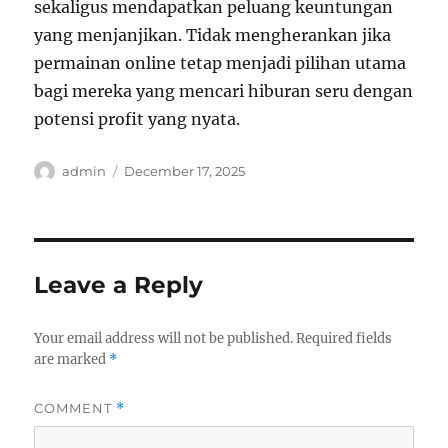
sekaligus mendapatkan peluang keuntungan
yang menjanjikan. Tidak mengherankan jika
permainan online tetap menjadi pilihan utama
bagi mereka yang mencari hiburan seru dengan
potensi profit yang nyata.
Author
Posted
admin
December 17, 2025
on
Leave a Reply
Your email address will not be published.
Required fields
are marked
*
COMMENT
*