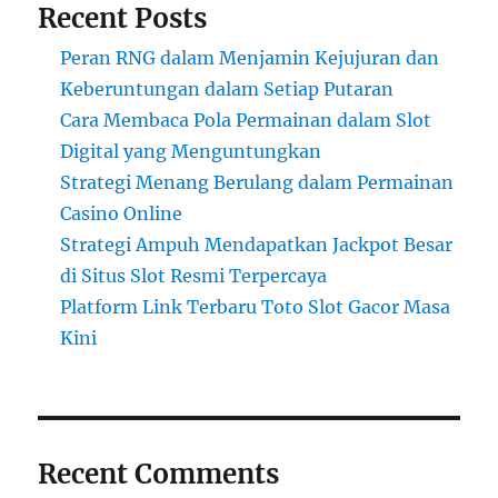
Recent Posts
Peran RNG dalam Menjamin Kejujuran dan
Keberuntungan dalam Setiap Putaran
Cara Membaca Pola Permainan dalam Slot
Digital yang Menguntungkan
Strategi Menang Berulang dalam Permainan
Casino Online
Strategi Ampuh Mendapatkan Jackpot Besar
di Situs Slot Resmi Terpercaya
Platform Link Terbaru Toto Slot Gacor Masa
Kini
Recent Comments