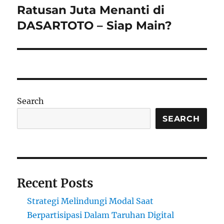
Ratusan Juta Menanti di
Next
post:
DASARTOTO – Siap Main?
Search
SEARCH
Recent Posts
Strategi Melindungi Modal Saat
Berpartisipasi Dalam Taruhan Digital