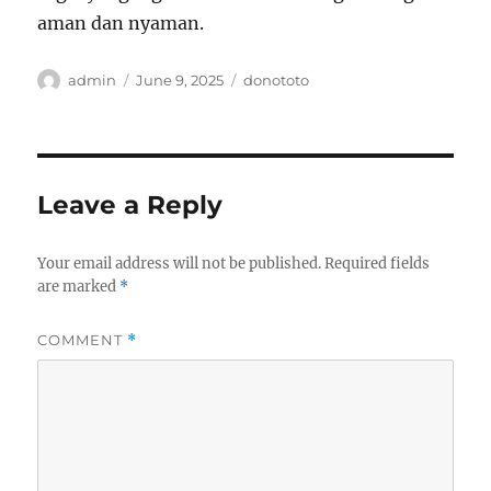
aman dan nyaman.
Author
Posted
Tags
admin
June 9, 2025
donototo
on
Leave a Reply
Your email address will not be published.
Required fields
are marked
*
COMMENT
*