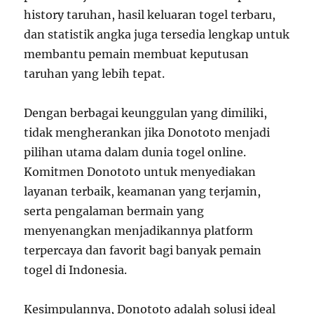
history taruhan, hasil keluaran togel terbaru,
dan statistik angka juga tersedia lengkap untuk
membantu pemain membuat keputusan
taruhan yang lebih tepat.
Dengan berbagai keunggulan yang dimiliki,
tidak mengherankan jika Donototo menjadi
pilihan utama dalam dunia togel online.
Komitmen Donototo untuk menyediakan
layanan terbaik, keamanan yang terjamin,
serta pengalaman bermain yang
menyenangkan menjadikannya platform
terpercaya dan favorit bagi banyak pemain
togel di Indonesia.
Kesimpulannya, Donototo adalah solusi ideal