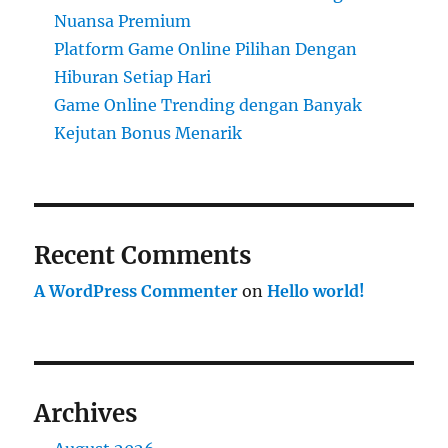
Nuansa Premium
Platform Game Online Pilihan Dengan
Hiburan Setiap Hari
Game Online Trending dengan Banyak
Kejutan Bonus Menarik
Recent Comments
A WordPress Commenter
on
Hello world!
Archives