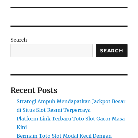
Search
SEARCH
Recent Posts
Strategi Ampuh Mendapatkan Jackpot Besar
di Situs Slot Resmi Terpercaya
Platform Link Terbaru Toto Slot Gacor Masa
Kini
Bermain Toto Slot Modal Kecil Dengan