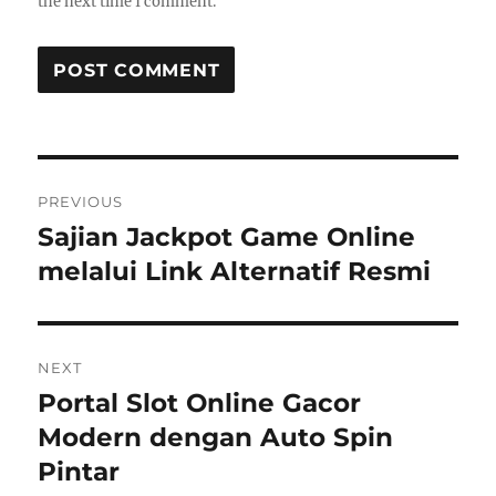
the next time I comment.
Post
PREVIOUS
navigation
Sajian Jackpot Game Online
Previous
post:
melalui Link Alternatif Resmi
NEXT
Portal Slot Online Gacor
Next
post:
Modern dengan Auto Spin
Pintar