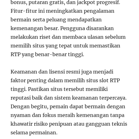
bonus, putaran gratis, dan jackpot progresif.
Fitur-fitur ini meningkatkan pengalaman
bermain serta peluang mendapatkan
kemenangan besar. Pengguna disarankan
melakukan riset dan membaca ulasan sebelum
memilih situs yang tepat untuk memastikan
RTP yang benar-benar tinggi.
Keamanan dan lisensi resmi juga menjadi
faktor penting dalam memilih situs slot RTP
tinggi. Pastikan situs tersebut memiliki
reputasi baik dan sistem keamanan terpercaya.
Dengan begitu, pemain dapat bermain dengan
nyaman dan fokus meraih kemenangan tanpa
khawatir risiko penipuan atau gangguan teknis
selama permainan.