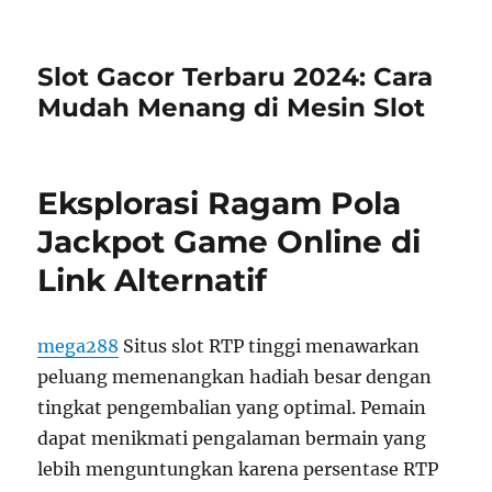
Slot Gacor Terbaru 2024: Cara
Mudah Menang di Mesin Slot
Eksplorasi Ragam Pola
Jackpot Game Online di
Link Alternatif
mega288
Situs slot RTP tinggi menawarkan
peluang memenangkan hadiah besar dengan
tingkat pengembalian yang optimal. Pemain
dapat menikmati pengalaman bermain yang
lebih menguntungkan karena persentase RTP