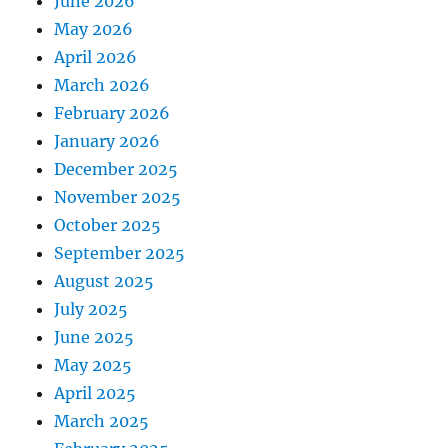
June 2026
May 2026
April 2026
March 2026
February 2026
January 2026
December 2025
November 2025
October 2025
September 2025
August 2025
July 2025
June 2025
May 2025
April 2025
March 2025