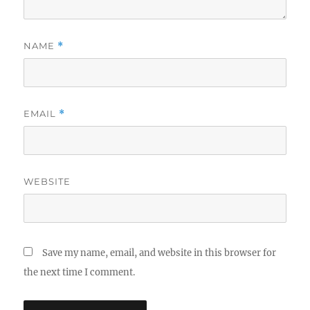
NAME
*
EMAIL
*
WEBSITE
Save my name, email, and website in this browser for
the next time I comment.