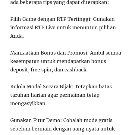
ada beberapa tips yang dapat diterapkan:
Pilih Game dengan RTP Tertinggi: Gunakan
informasi RTP Live untuk menuntun pilihan
Anda.
Manfaatkan Bonus dan Promosi: Ambil semua
kesempatan untuk mendapatkan bonus
deposit, free spin, dan cashback.
Kelola Modal Secara Bijak: Tetapkan batas
taruhan harian agar permainan tetap
mengasyikkan.
Gunakan Fitur Demo: Cobalah mode gratis
sebelum bermain dengan uang nyata untuk