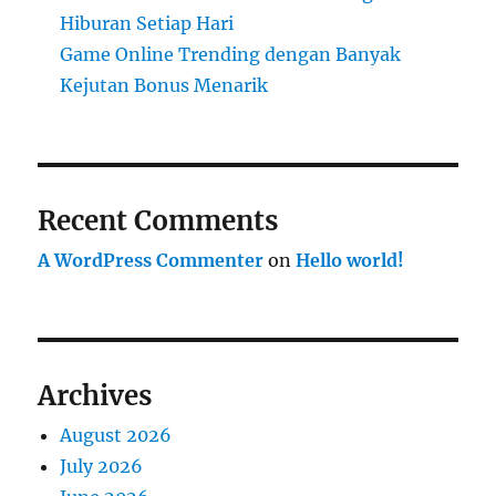
Hiburan Setiap Hari
Game Online Trending dengan Banyak
Kejutan Bonus Menarik
Recent Comments
A WordPress Commenter
on
Hello world!
Archives
August 2026
July 2026