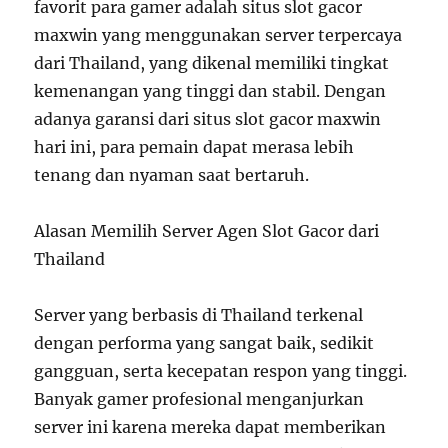
favorit para gamer adalah situs slot gacor
maxwin yang menggunakan server terpercaya
dari Thailand, yang dikenal memiliki tingkat
kemenangan yang tinggi dan stabil. Dengan
adanya garansi dari situs slot gacor maxwin
hari ini, para pemain dapat merasa lebih
tenang dan nyaman saat bertaruh.
Alasan Memilih Server Agen Slot Gacor dari
Thailand
Server yang berbasis di Thailand terkenal
dengan performa yang sangat baik, sedikit
gangguan, serta kecepatan respon yang tinggi.
Banyak gamer profesional menganjurkan
server ini karena mereka dapat memberikan