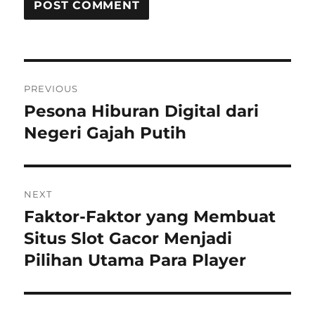
Post
PREVIOUS
navigation
Pesona Hiburan Digital dari
Previous
post:
Negeri Gajah Putih
NEXT
Faktor-Faktor yang Membuat
Next
post:
Situs Slot Gacor Menjadi
Pilihan Utama Para Player