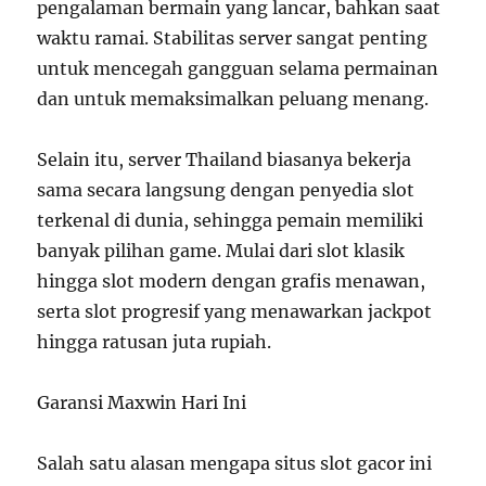
pengalaman bermain yang lancar, bahkan saat
waktu ramai. Stabilitas server sangat penting
untuk mencegah gangguan selama permainan
dan untuk memaksimalkan peluang menang.
Selain itu, server Thailand biasanya bekerja
sama secara langsung dengan penyedia slot
terkenal di dunia, sehingga pemain memiliki
banyak pilihan game. Mulai dari slot klasik
hingga slot modern dengan grafis menawan,
serta slot progresif yang menawarkan jackpot
hingga ratusan juta rupiah.
Garansi Maxwin Hari Ini
Salah satu alasan mengapa situs slot gacor ini