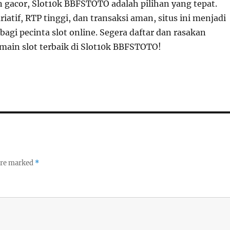
 gacor, Slot10k BBFSTOTO adalah pilihan yang tepat.
atif, RTP tinggi, dan transaksi aman, situs ini menjadi
bagi pecinta slot online. Segera daftar dan rasakan
ain slot terbaik di Slot10k BBFSTOTO!
 are marked
*