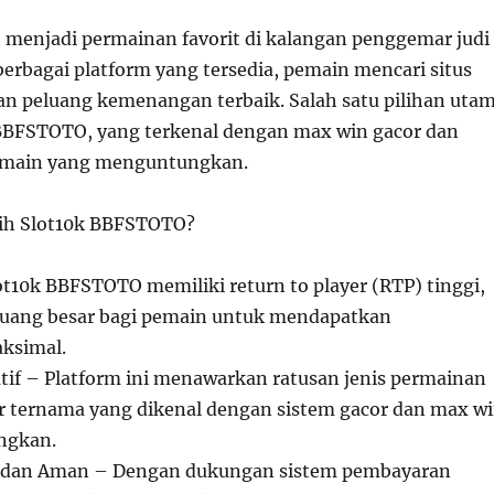
ah menjadi permainan favorit di kalangan penggemar judi
berbagai platform yang tersedia, pemain mencari situs
 peluang kemenangan terbaik. Salah satu pilihan uta
BFSTOTO, yang terkenal dengan max win gacor dan
rmain yang menguntungkan.
h Slot10k BBFSTOTO?
ot10k BBFSTOTO memiliki return to player (RTP) tinggi,
uang besar bagi pemain untuk mendapatkan
ksimal.
tif – Platform ini menawarkan ratusan jenis permainan
der ternama yang dikenal dengan sistem gacor dan max w
ngkan.
t dan Aman – Dengan dukungan sistem pembayaran