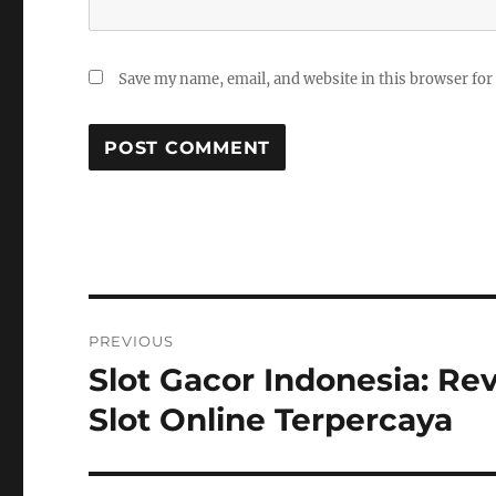
Save my name, email, and website in this browser for
Post
PREVIOUS
navigation
Slot Gacor Indonesia: R
Previous
post:
Slot Online Terpercaya