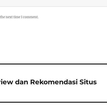
 the next time I comment.
eview dan Rekomendasi Situs