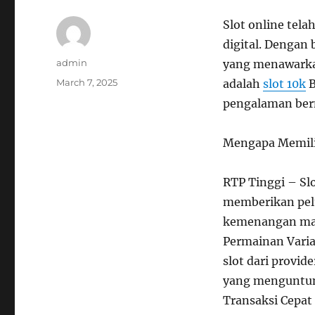
Slot online tel
digital. Dengan 
Author
admin
yang menawarkan
Posted
March 7, 2025
adalah
slot 10k
B
on
pengalaman be
Mengapa Memili
RTP Tinggi – Sl
memberikan pel
kemenangan ma
Permainan Varia
slot dari provi
yang menguntu
Transaksi Cepa