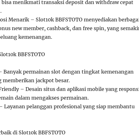
bisa menikmati transaksi deposit dan withdraw cepat
.
osi Menarik – Slot10k BBFSTOTO menyediakan berbaga
onus new member, cashback, dan free spin, yang semaki
eluang kemenangan.
 Slot10k BBFSTOTO
– Banyak permainan slot dengan tingkat kemenangan
ng memberikan jackpot besar.
iendly – Desain situs dan aplikasi mobile yang respons
main dalam mengakses permainan.
– Layanan pelanggan profesional yang siap membantu
erbaik di Slot10k BBFSTOTO