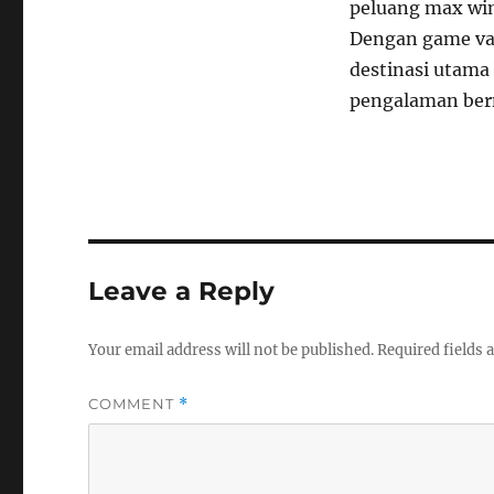
peluang max win
Dengan game vari
destinasi utama 
pengalaman berm
Leave a Reply
Your email address will not be published.
Required fields
COMMENT
*