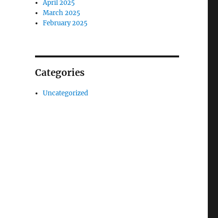
April 2025
March 2025
February 2025
Categories
Uncategorized