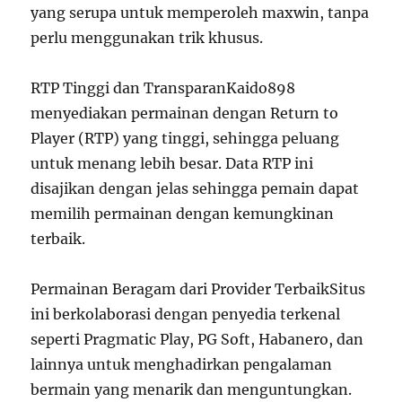
yang serupa untuk memperoleh maxwin, tanpa
perlu menggunakan trik khusus.
RTP Tinggi dan TransparanKaido898
menyediakan permainan dengan Return to
Player (RTP) yang tinggi, sehingga peluang
untuk menang lebih besar. Data RTP ini
disajikan dengan jelas sehingga pemain dapat
memilih permainan dengan kemungkinan
terbaik.
Permainan Beragam dari Provider TerbaikSitus
ini berkolaborasi dengan penyedia terkenal
seperti Pragmatic Play, PG Soft, Habanero, dan
lainnya untuk menghadirkan pengalaman
bermain yang menarik dan menguntungkan.