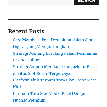
SEARCH
Recent Posts
Cara Membaca Pola Permainan dalam Slot
Digital yang Menguntungkan
Strategi Menang Berulang dalam Permainan
Casino Online
Strategi Ampuh Mendapatkan Jackpot Besar
di Situs Slot Resmi Terpercaya
Platform Link Terbaru Toto Slot Gacor Masa
Kini
Bermain Toto Slot Modal Kecil Dengan
Nuansa Premium