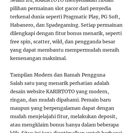
Selain itu, KARIRTOTO menyediakan ribuan
pilihan permainan slot gacor dari penyedia
terkenal dunia seperti Pragmatic Play, PG Soft,
Habanero, dan Spadegaming. Setiap permainan
dilengkapi dengan fitur bonus menarik, seperti
free spin, scatter, wild, dan pengganda besar
yang dapat membantu mempermudah meraih
kemenangan maksimal.
Tampilan Modern dan Ramah Pengguna
Salah satu yang menarik perhatian adalah
desain website KARIRTOTO yang modern,
ringan, dan mudah dipahami. Pemain baru
maupun yang berpengalaman dapat dengan
mudah menjelajahi fitur, melakukan deposit,
atau mengklaim bonus hanya dalam beberapa