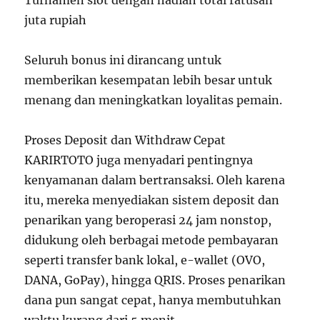
Turnamen slot dengan hadiah total ratusan
juta rupiah
Seluruh bonus ini dirancang untuk
memberikan kesempatan lebih besar untuk
menang dan meningkatkan loyalitas pemain.
Proses Deposit dan Withdraw Cepat
KARIRTOTO juga menyadari pentingnya
kenyamanan dalam bertransaksi. Oleh karena
itu, mereka menyediakan sistem deposit dan
penarikan yang beroperasi 24 jam nonstop,
didukung oleh berbagai metode pembayaran
seperti transfer bank lokal, e-wallet (OVO,
DANA, GoPay), hingga QRIS. Proses penarikan
dana pun sangat cepat, hanya membutuhkan