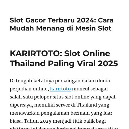
Slot Gacor Terbaru 2024: Cara
Mudah Menang di Mesin Slot
KARIRTOTO: Slot Online
Thailand Paling Viral 2025
Di tengah ketatnya persaingan dalam dunia
perjudian online,
karirtoto
muncul sebagai
salah satu pelopor situs slot online yang dapat
dipercaya, memiliki server di Thailand yang
menawarkan pengalaman bermain yang luar
biasa. Tahun 2025 menjadi titik balik bagi