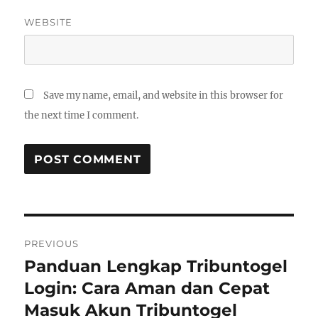
WEBSITE
Save my name, email, and website in this browser for
the next time I comment.
Post
PREVIOUS
navigation
Panduan Lengkap Tribuntogel
Previous
post:
Login: Cara Aman dan Cepat
Masuk Akun Tribuntogel