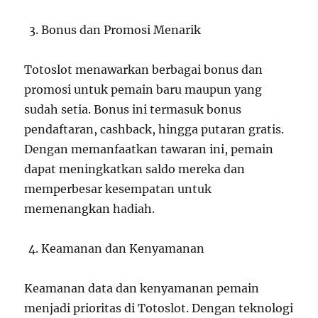
Bonus dan Promosi Menarik
Totoslot menawarkan berbagai bonus dan
promosi untuk pemain baru maupun yang
sudah setia. Bonus ini termasuk bonus
pendaftaran, cashback, hingga putaran gratis.
Dengan memanfaatkan tawaran ini, pemain
dapat meningkatkan saldo mereka dan
memperbesar kesempatan untuk
memenangkan hadiah.
Keamanan dan Kenyamanan
Keamanan data dan kenyamanan pemain
menjadi prioritas di Totoslot. Dengan teknologi