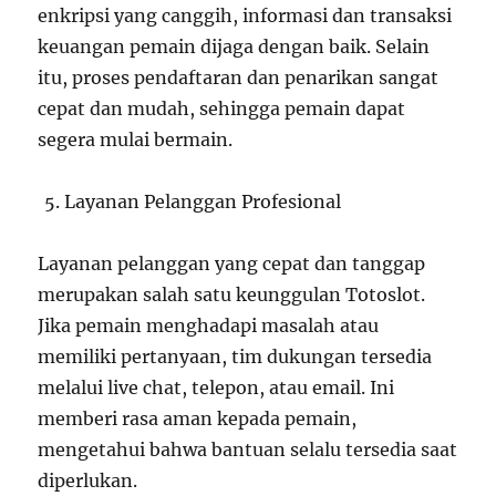
enkripsi yang canggih, informasi dan transaksi
keuangan pemain dijaga dengan baik. Selain
itu, proses pendaftaran dan penarikan sangat
cepat dan mudah, sehingga pemain dapat
segera mulai bermain.
Layanan Pelanggan Profesional
Layanan pelanggan yang cepat dan tanggap
merupakan salah satu keunggulan Totoslot.
Jika pemain menghadapi masalah atau
memiliki pertanyaan, tim dukungan tersedia
melalui live chat, telepon, atau email. Ini
memberi rasa aman kepada pemain,
mengetahui bahwa bantuan selalu tersedia saat
diperlukan.