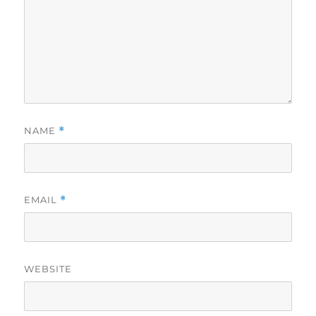
NAME
*
EMAIL
*
WEBSITE