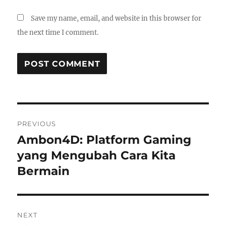
Save my name, email, and website in this browser for
the next time I comment.
Post
PREVIOUS
navigation
Ambon4D: Platform Gaming
Previous
post:
yang Mengubah Cara Kita
Bermain
NEXT