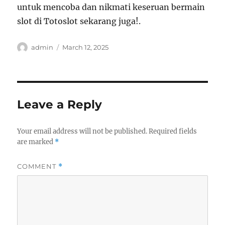
untuk mencoba dan nikmati keseruan bermain
slot di Totoslot sekarang juga!.
Author
Posted
admin
March 12, 2025
on
Leave a Reply
Your email address will not be published.
Required fields
are marked
*
COMMENT
*