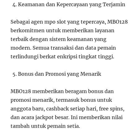
Keamanan dan Kepercayaan yang Terjamin
Sebagai agen mpo slot yang tepercaya, MBO128
berkomitmen untuk memberikan layanan
terbaik dengan sistem keamanan yang
modern. Semua transaksi dan data pemain
terlindungi berkat enkripsi tingkat tinggi.
Bonus dan Promosi yang Menarik
MBO128 memberikan beragam bonus dan
promosi menarik, termasuk bonus untuk
anggota baru, cashback setiap hari, free spins,
dan acara jackpot besar. Ini memberikan nilai
tambah untuk pemain setia.