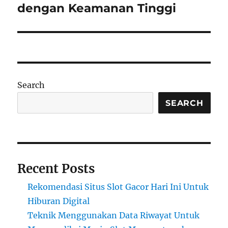
dengan Keamanan Tinggi
Search
SEARCH
Recent Posts
Rekomendasi Situs Slot Gacor Hari Ini Untuk
Hiburan Digital
Teknik Menggunakan Data Riwayat Untuk