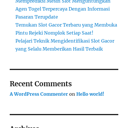
Memprediksi Mesin Slot Menguntungkan
Agen Togel Terpercaya Dengan Informasi
Pasaran Terupdate
Temukan Slot Gacor Terbaru yang Membuka
Pintu Rejeki Nomplok Setiap Saat!
Pelajari Teknik Mengidentifikasi Slot Gacor
yang Selalu Memberikan Hasil Terbaik
Recent Comments
A WordPress Commenter
on
Hello world!