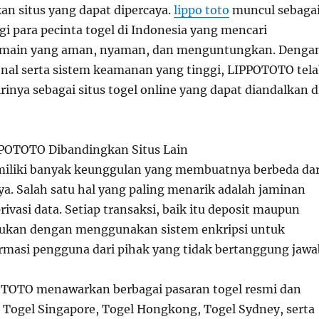
 situs yang dapat dipercaya.
lippo toto
muncul sebaga
agi para pecinta togel di Indonesia yang mencari
main yang aman, nyaman, dan menguntungkan. Denga
onal serta sistem keamanan yang tinggi, LIPPOTOTO tel
inya sebagai situs togel online yang dapat diandalkan d
POTOTO Dibandingkan Situs Lain
liki banyak keunggulan yang membuatnya berbeda dar
nya. Salah satu hal yang paling menarik adalah jaminan
vasi data. Setiap transaksi, baik itu deposit maupun
kukan dengan menggunakan sistem enkripsi untuk
rmasi pengguna dari pihak yang tidak bertanggung jawa
POTOTO menawarkan berbagai pasaran togel resmi dan
i Togel Singapore, Togel Hongkong, Togel Sydney, serta