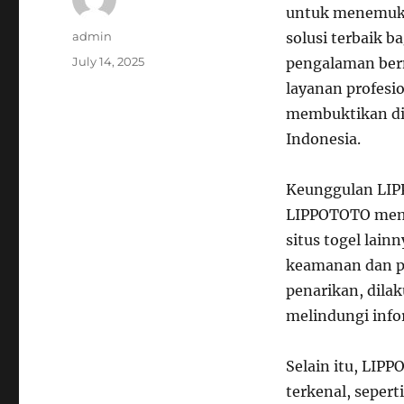
untuk menemukan
Author
admin
solusi terbaik b
Posted
July 14, 2025
pengalaman ber
on
layanan profesi
membuktikan dir
Indonesia.
Keunggulan LIP
LIPPOTOTO memi
situs togel lain
keamanan dan pri
penarikan, dila
melindungi info
Selain itu, LIP
terkenal, sepert