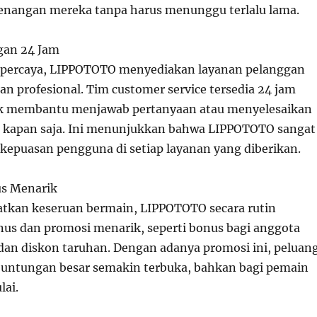
nangan mereka tanpa harus menunggu terlalu lama.
gan 24 Jam
erpercaya, LIPPOTOTO menyediakan layanan pelanggan
an profesional. Tim customer service tersedia 24 jam
tuk membantu menjawab pertanyaan atau menyelesaikan
 kapan saja. Ini menunjukkan bahwa LIPPOTOTO sangat
puasan pengguna di setiap layanan yang diberikan.
s Menarik
tkan keseruan bermain, LIPPOTOTO secara rutin
s dan promosi menarik, seperti bonus bagi anggota
 dan diskon taruhan. Dengan adanya promosi ini, peluan
untungan besar semakin terbuka, bahkan bagi pemain
ai.