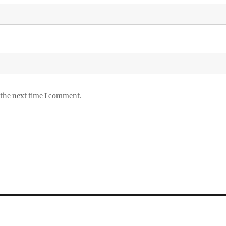
 the next time I comment.