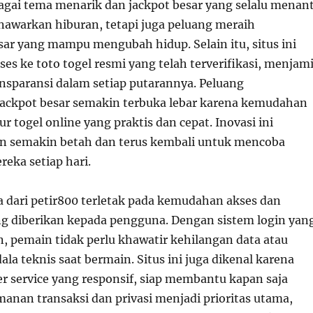
gai tema menarik dan jackpot besar yang selalu menant
awarkan hiburan, tetapi juga peluang meraih
r yang mampu mengubah hidup. Selain itu, situs ini
es ke toto togel resmi yang telah terverifikasi, menjam
ansparansi dalam setiap putarannya. Peluang
ckpot besar semakin terbuka lebar karena kemudahan
ur togel online yang praktis dan cepat. Inovasi ini
 semakin betah dan terus kembali untuk mencoba
eka setiap hari.
a dari petir800 terletak pada kemudahan akses dan
g diberikan kepada pengguna. Dengan sistem login yan
n, pemain tidak perlu khawatir kehilangan data atau
a teknis saat bermain. Situs ini juga dikenal karena
r service yang responsif, siap membantu kapan saja
manan transaksi dan privasi menjadi prioritas utama,