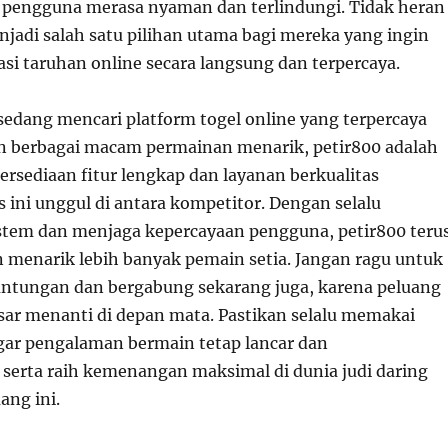
pengguna merasa nyaman dan terlindungi. Tidak heran
njadi salah satu pilihan utama bagi mereka yang ingin
si taruhan online secara langsung dan terpercaya.
sedang mencari platform togel online yang terpercaya
 berbagai macam permainan menarik, petir800 adalah
ersediaan fitur lengkap dan layanan berkualitas
 ini unggul di antara kompetitor. Dengan selalu
tem dan menjaga kepercayaan pengguna, petir800 teru
menarik lebih banyak pemain setia. Jangan ragu untuk
ntungan dan bergabung sekarang juga, karena peluang
r menanti di depan mata. Pastikan selalu memakai
agar pengalaman bermain tetap lancar dan
erta raih kemenangan maksimal di dunia judi daring
ang ini.