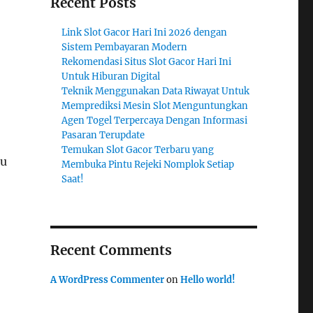
Recent Posts
Link Slot Gacor Hari Ini 2026 dengan
Sistem Pembayaran Modern
Rekomendasi Situs Slot Gacor Hari Ini
Untuk Hiburan Digital
Teknik Menggunakan Data Riwayat Untuk
Memprediksi Mesin Slot Menguntungkan
Agen Togel Terpercaya Dengan Informasi
Pasaran Terupdate
Temukan Slot Gacor Terbaru yang
ju
Membuka Pintu Rejeki Nomplok Setiap
Saat!
Recent Comments
A WordPress Commenter
on
Hello world!