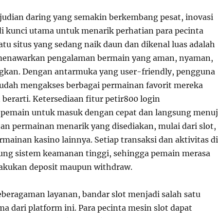
judian daring yang semakin berkembang pesat, inovasi
i kunci utama untuk menarik perhatian para pecinta
atu situs yang sedang naik daun dan dikenal luas adalah
 menawarkan pengalaman bermain yang aman, nyaman,
kan. Dengan antarmuka yang user-friendly, pengguna
udah mengakses berbagai permainan favorit mereka
erarti. Ketersediaan fitur petir800 login
emain untuk masuk dengan cepat dan langsung menu
han permainan menarik yang disediakan, mulai dari slot,
rmainan kasino lainnya. Setiap transaksi dan aktivitas di
ung sistem keamanan tinggi, sehingga pemain merasa
lakukan deposit maupun withdraw.
keberagaman layanan, bandar slot menjadi salah satu
 dari platform ini. Para pecinta mesin slot dapat