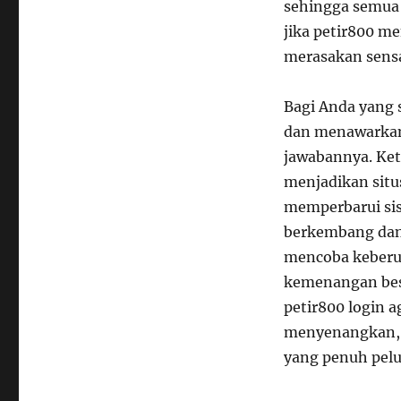
sehingga semua 
jika petir800 me
merasakan sensa
Bagi Anda yang 
dan menawarkan
jawabannya. Ket
menjadikan situs
memperbarui sis
berkembang dan 
mencoba keberu
kemenangan besa
petir800 login 
menyenangkan, s
yang penuh pelu