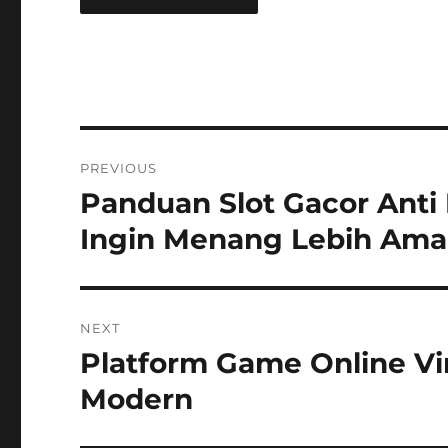
Post
PREVIOUS
navigation
Panduan Slot Gacor Ant
Previous
post:
Ingin Menang Lebih Am
NEXT
Platform Game Online Vi
Next
post:
Modern