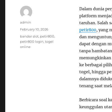
Dalam dunia per
platform menjad
Author
admin
taruhan. Salah s
Posted
February 10, 2026
petir800
, yang
on
Tags
bandar slot
,
petir800
,
dan menguntung
petir800 login
,
togel
dapat dengan m
online
tanpa hambatan b
memungkinkan p
ke berbagai pili
togel, hingga pe
dalamnya diduk
tenang saat me
Berbicara soal 
keunggulan utama