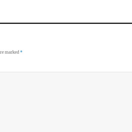
 are marked
*