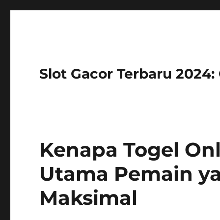
Slot Gacor Terbaru 2024
Kenapa Togel Onli
Utama Pemain yan
Maksimal