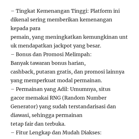
– Tingkat Kemenangan Tinggi: Platform ini
dikenal sering memberikan kemenangan
kepada para
pemain, yang meningkatkan kemungkinan unt
uk mendapatkan jackpot yang besar.
– Bonus dan Promosi Melimpah:
Banyak tawaran bonus harian,
cashback, putaran gratis, dan promosi lainnya
yang memperkuat modal permainan.
– Permainan yang Adil: Umumnya, situs
gacor memakai RNG (Random Number
Generator) yang sudah terstandarisasi dan
diawasi, sehingga permainan
tetap fair dan terbuka.
– Fitur Lengkap dan Mudah Diakses: