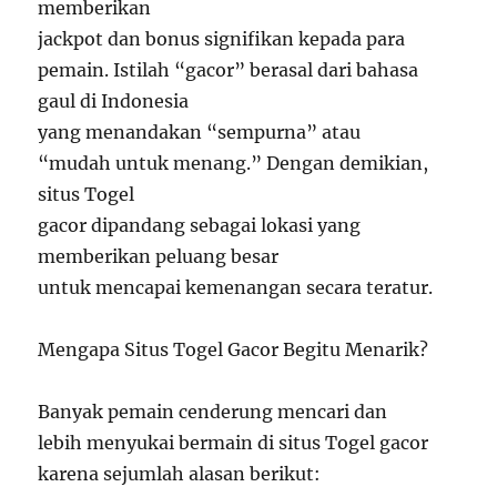
memberikan
jackpot dan bonus signifikan kepada para
pemain. Istilah “gacor” berasal dari bahasa
gaul di Indonesia
yang menandakan “sempurna” atau
“mudah untuk menang.” Dengan demikian,
situs Togel
gacor dipandang sebagai lokasi yang
memberikan peluang besar
untuk mencapai kemenangan secara teratur.
Mengapa Situs Togel Gacor Begitu Menarik?
Banyak pemain cenderung mencari dan
lebih menyukai bermain di situs Togel gacor
karena sejumlah alasan berikut: