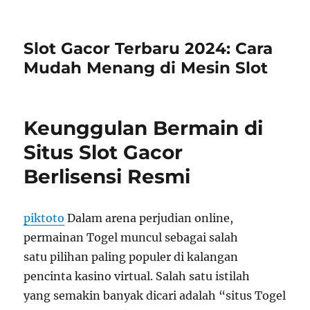
Slot Gacor Terbaru 2024: Cara
Mudah Menang di Mesin Slot
Keunggulan Bermain di
Situs Slot Gacor
Berlisensi Resmi
piktoto
Dalam arena perjudian online,
permainan Togel muncul sebagai salah
satu pilihan paling populer di kalangan
pencinta kasino virtual. Salah satu istilah
yang semakin banyak dicari adalah “situs Togel