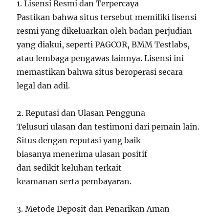
1. Lisensi Resmi dan Terpercaya
Pastikan bahwa situs tersebut memiliki lisensi
resmi yang dikeluarkan oleh badan perjudian
yang diakui, seperti PAGCOR, BMM Testlabs,
atau lembaga pengawas lainnya. Lisensi ini
memastikan bahwa situs beroperasi secara
legal dan adil.
2. Reputasi dan Ulasan Pengguna
Telusuri ulasan dan testimoni dari pemain lain.
Situs dengan reputasi yang baik
biasanya menerima ulasan positif
dan sedikit keluhan terkait
keamanan serta pembayaran.
3. Metode Deposit dan Penarikan Aman