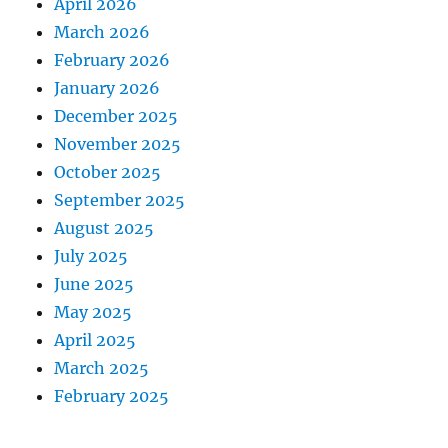
April 2026
March 2026
February 2026
January 2026
December 2025
November 2025
October 2025
September 2025
August 2025
July 2025
June 2025
May 2025
April 2025
March 2025
February 2025