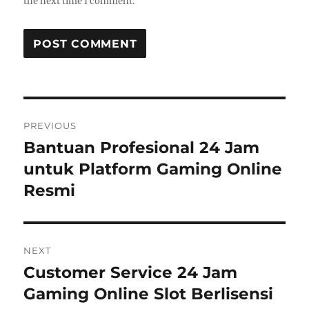
the next time I comment.
Post
PREVIOUS
navigation
Bantuan Profesional 24 Jam
Previous
post:
untuk Platform Gaming Online
Resmi
NEXT
Customer Service 24 Jam
Next
post:
Gaming Online Slot Berlisensi