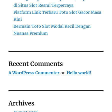
di Situs Slot Resmi Terpercaya
Platform Link Terbaru Toto Slot Gacor Masa
Kini
Bermain Toto Slot Modal Kecil Dengan
Nuansa Premium
Recent Comments
A WordPress Commenter
on
Hello world!
Archives