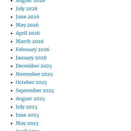
August 2026
July 2026
June 2026
May 2026
April 2026
March 2026
February 2026
January 2026
December 2025
November 2025
October 2025
September 2025
August 2025
July 2025
June 2025
May 2025