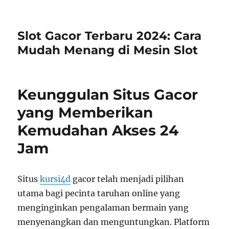
Slot Gacor Terbaru 2024: Cara
Mudah Menang di Mesin Slot
Keunggulan Situs Gacor
yang Memberikan
Kemudahan Akses 24
Jam
Situs
kursi4d
gacor telah menjadi pilihan
utama bagi pecinta taruhan online yang
menginginkan pengalaman bermain yang
menyenangkan dan menguntungkan. Platform