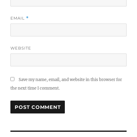
EMAIL
*
WEBSITE
Save my name, email, and website in this browser for
the next time I comment.