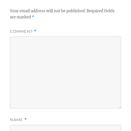
Your email address will not be published.
Required fields
are marked
*
COMMENT
*
NAME
*