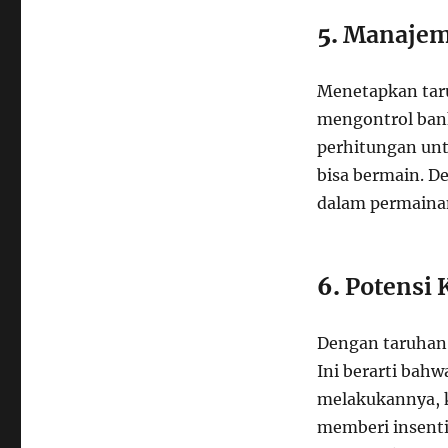
5.
Manajeme
Menetapkan tar
mengontrol bank
perhitungan un
bisa bermain. De
dalam permainan
6.
Potensi 
Dengan taruhan 
Ini berarti bah
melakukannya, k
memberi insenti