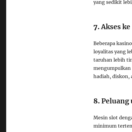
yang sedikit lebi
7.
Akses ke
Beberapa kasino
loyalitas yang
taruhan lebih t
mengumpulkan le
hadiah, diskon,
8.
Peluang 
Mesin slot deng
minimum terten