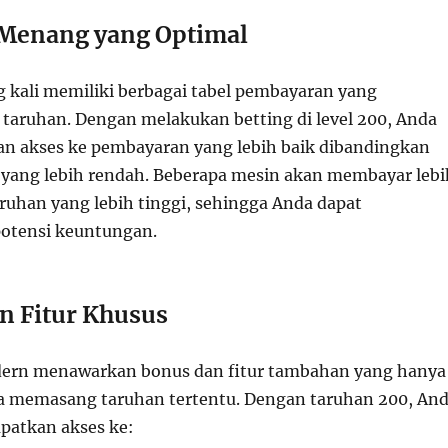
Menang yang Optimal
ng kali memiliki berbagai tabel pembayaran yang
 taruhan. Dengan melakukan betting di level 200, Anda
n akses ke pembayaran yang lebih baik dibandingkan
yang lebih rendah. Beberapa mesin akan membayar lebi
ruhan yang lebih tinggi, sehingga Anda dapat
otensi keuntungan.
n Fitur Khusus
dern menawarkan bonus dan fitur tambahan yang hanya
da memasang taruhan tertentu. Dengan taruhan 200, An
atkan akses ke: