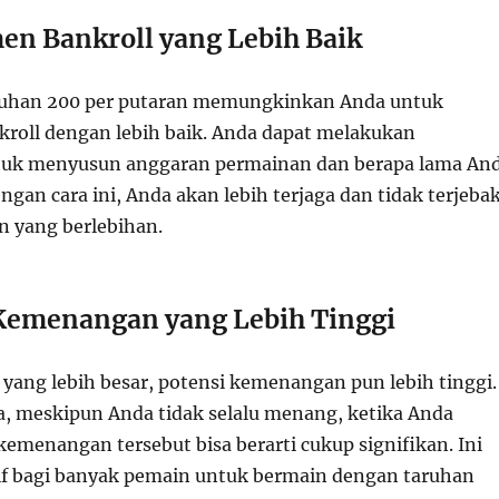
n Bankroll yang Lebih Baik
uhan 200 per putaran memungkinkan Anda untuk
roll dengan lebih baik. Anda dapat melakukan
tuk menyusun anggaran permainan dan berapa lama An
ngan cara ini, Anda akan lebih terjaga dan tidak terjeba
 yang berlebihan.
Kemenangan yang Lebih Tinggi
yang lebih besar, potensi kemenangan pun lebih tinggi.
wa, meskipun Anda tidak selalu menang, ketika Anda
emenangan tersebut bisa berarti cukup signifikan. Ini
f bagi banyak pemain untuk bermain dengan taruhan