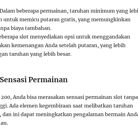
 Dalam beberapa permainan, taruhan minimum yang leb
an untuk memicu putaran gratis, yang memungkinkan
anpa biaya tambahan.
Beberapa slot menyediakan opsi untuk menggandakan
kan kemenangan Anda setelah putaran, yang lebih
an taruhan yang lebih besar.
Sensasi Permainan
200, Anda bisa merasakan sensasi permainan slot tanpa
inggi. Ada elemen kegembiraan saat melibatkan taruhan
r, dan ini dapat meningkatkan pengalaman bermain And
han.