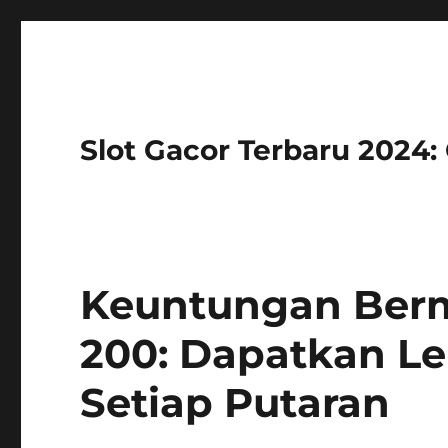
Slot Gacor Terbaru 2024
Keuntungan Berm
200: Dapatkan Le
Setiap Putaran