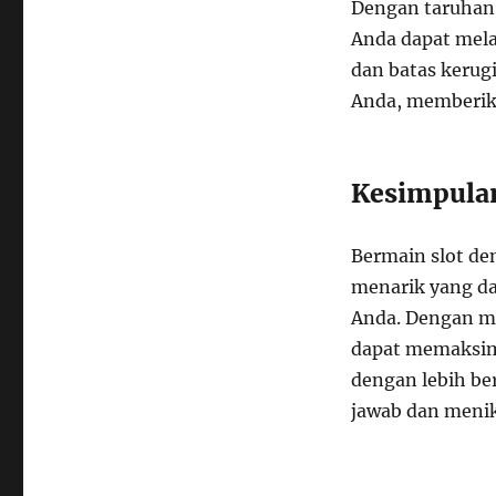
Dengan taruhan 
Anda dapat melak
dan batas keru
Anda, memberika
Kesimpula
Bermain slot d
menarik yang d
Anda. Dengan m
dapat memaksim
dengan lebih ber
jawab dan meni