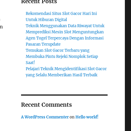
Recent Posts
Rekomendasi Situs Slot Gacor Hari Ini
n
Untuk Hiburan Digital
Teknik Menggunakan Data Riwayat Untuk
an
Memprediksi Mesin Slot Menguntungkan
Agen Togel Terpercaya Dengan Informasi
Pasaran Terupdate
Temukan Slot Gacor Terbaru yang
Membuka Pintu Rejeki Nomplok Setiap
Saat!
Pelajari Teknik Mengidentifikasi Slot Gacor
yang Selalu Memberikan Hasil Terbaik
Recent Comments
A WordPress Commenter
on
Hello world!