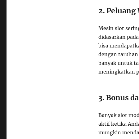
2.
Peluang 
Mesin slot seri
didasarkan pada
bisa mendapatka
dengan taruhan 
banyak untuk ta
meningkatkan p
3.
Bonus da
Banyak slot mo
aktif ketika An
mungkin mendap