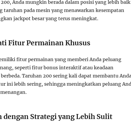
200, Anda mungkin berada dalam posisi yang lebih baik
 taruhan pada mesin yang menawarkan kesempatan
kan jackpot besar yang terus meningkat.
i Fitur Permainan Khusus
emiliki fitur permainan yang memberi Anda peluang
ang, seperti fitur bonus interaktif atau keadaan
berbeda. Taruhan 200 sering kali dapat membantu And
tur ini lebih sering, sehingga meningkatkan peluang An
emenangan.
 dengan Strategi yang Lebih Sulit