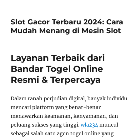
Slot Gacor Terbaru 2024: Cara
Mudah Menang di Mesin Slot
Layanan Terbaik dari
Bandar Togel Online
Resmi & Terpercaya
Dalam ranah perjudian digital, banyak individu
mencari platform yang benar-benar
menawarkan keamanan, kenyamanan, dan
peluang sukses yang tinggi.
wla234
muncul
sebagai salah satu agen togel online yang