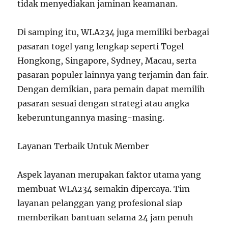
tidak menyediakan jaminan keamanan.
Di samping itu, WLA234 juga memiliki berbagai
pasaran togel yang lengkap seperti Togel
Hongkong, Singapore, Sydney, Macau, serta
pasaran populer lainnya yang terjamin dan fair.
Dengan demikian, para pemain dapat memilih
pasaran sesuai dengan strategi atau angka
keberuntungannya masing-masing.
Layanan Terbaik Untuk Member
Aspek layanan merupakan faktor utama yang
membuat WLA234 semakin dipercaya. Tim
layanan pelanggan yang profesional siap
memberikan bantuan selama 24 jam penuh