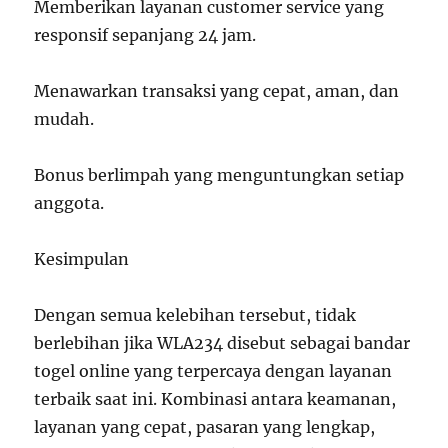
Memberikan layanan customer service yang
responsif sepanjang 24 jam.
Menawarkan transaksi yang cepat, aman, dan
mudah.
Bonus berlimpah yang menguntungkan setiap
anggota.
Kesimpulan
Dengan semua kelebihan tersebut, tidak
berlebihan jika WLA234 disebut sebagai bandar
togel online yang terpercaya dengan layanan
terbaik saat ini. Kombinasi antara keamanan,
layanan yang cepat, pasaran yang lengkap,