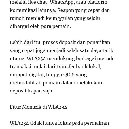
melalui live chat, WhatsApp, atau platform
komunikasi lainnya. Respon yang cepat dan
ramah menjadi keunggulan yang selalu
dihargai oleh para pemain.
Lebih dari itu, proses deposit dan penarikan
yang cepat juga menjadi salah satu daya tarik
utama. WLA234 mendukung berbagai metode
transaksi mulai dari transfer bank lokal,
dompet digital, hingga QRIS yang
memudahkan pemain dalam melakukan
deposit kapan saja.
Fitur Menarik di WLA234
WLA234 tidak hanya fokus pada permainan