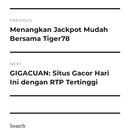
Post
PREVIOUS
navigation
Menangkan Jackpot Mudah
Previous
post:
Bersama Tiger78
NEXT
GIGACUAN: Situs Gacor Hari
Next
post:
Ini dengan RTP Tertinggi
Search