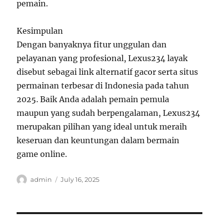
pemain.
Kesimpulan
Dengan banyaknya fitur unggulan dan
pelayanan yang profesional, Lexus234 layak
disebut sebagai link alternatif gacor serta situs
permainan terbesar di Indonesia pada tahun
2025. Baik Anda adalah pemain pemula
maupun yang sudah berpengalaman, Lexus234
merupakan pilihan yang ideal untuk meraih
keseruan dan keuntungan dalam bermain
game online.
Author
Posted
admin
July 16, 2025
on