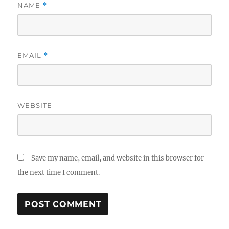
NAME
*
EMAIL
*
WEBSITE
Save my name, email, and website in this browser for
the next time I comment.