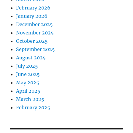
February 2026
January 2026
December 2025
November 2025
October 2025
September 2025
August 2025
July 2025
June 2025
May 2025
April 2025
March 2025
February 2025