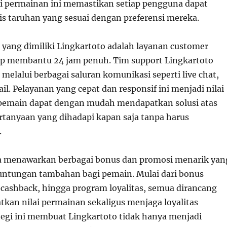
si permainan ini memastikan setiap pengguna dapat
 taruhan yang sesuai dengan preferensi mereka.
 yang dimiliki Lingkartoto adalah layanan customer
ap membantu 24 jam penuh. Tim support Lingkartoto
melalui berbagai saluran komunikasi seperti live chat,
il. Pelayanan yang cepat dan responsif ini menjadi nilai
pemain dapat dengan mudah mendapatkan solusi atas
rtanyaan yang dihadapi kapan saja tanpa harus
.
ga menawarkan berbagai bonus dan promosi menarik yan
ntungan tambahan bagi pemain. Mulai dari bonus
 cashback, hingga program loyalitas, semua dirancang
kan nilai permainan sekaligus menjaga loyalitas
tegi ini membuat Lingkartoto tidak hanya menjadi