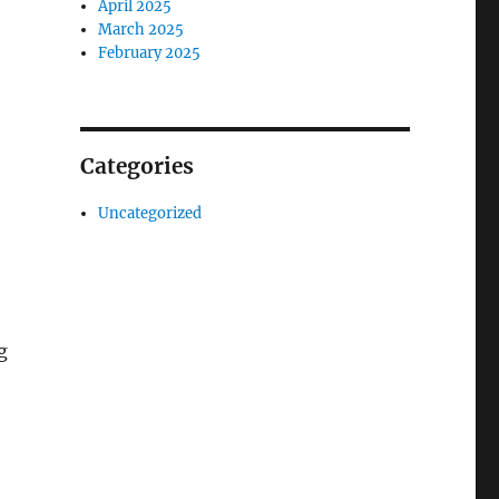
April 2025
March 2025
February 2025
Categories
Uncategorized
g