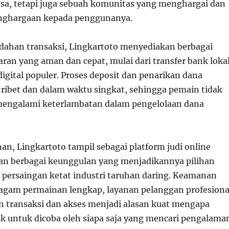
iasa, tetapi juga sebuah komunitas yang menghargai dan
ghargaan kepada penggunanya.
ahan transaksi, Lingkartoto menyediakan berbagai
an yang aman dan cepat, mulai dari transfer bank loka
igital populer. Proses deposit dan penarikan dana
 ribet dan dalam waktu singkat, sehingga pemain tidak
mengalami keterlambatan dalam pengelolaan dana
an, Lingkartoto tampil sebagai platform judi online
an berbagai keunggulan yang menjadikannya pilihan
 persaingan ketat industri taruhan daring. Keamanan
ragam permainan lengkap, layanan pelanggan profesiona
 transaksi dan akses menjadi alasan kuat mengapa
ak untuk dicoba oleh siapa saja yang mencari pengalama