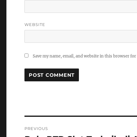
WEBSITE
Save my name, email, and website in this browser for
Post
PREVIOUS
navigation