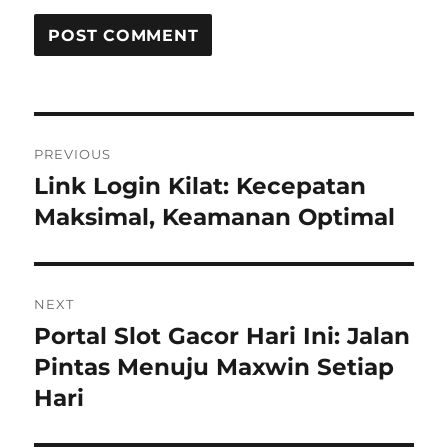
Post
PREVIOUS
navigation
Link Login Kilat: Kecepatan
Previous
post:
Maksimal, Keamanan Optimal
NEXT
Portal Slot Gacor Hari Ini: Jalan
Next
post:
Pintas Menuju Maxwin Setiap
Hari