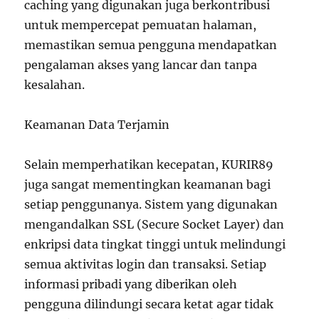
caching yang digunakan juga berkontribusi
untuk mempercepat pemuatan halaman,
memastikan semua pengguna mendapatkan
pengalaman akses yang lancar dan tanpa
kesalahan.
Keamanan Data Terjamin
Selain memperhatikan kecepatan, KURIR89
juga sangat mementingkan keamanan bagi
setiap penggunanya. Sistem yang digunakan
mengandalkan SSL (Secure Socket Layer) dan
enkripsi data tingkat tinggi untuk melindungi
semua aktivitas login dan transaksi. Setiap
informasi pribadi yang diberikan oleh
pengguna dilindungi secara ketat agar tidak