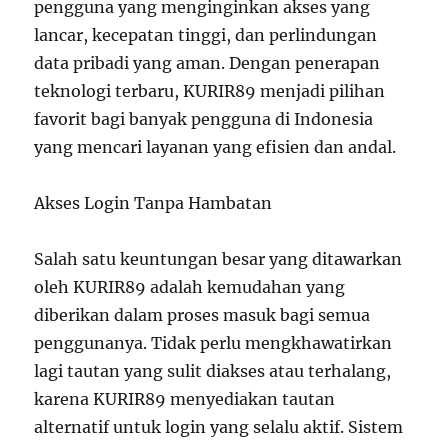
pengguna yang menginginkan akses yang
lancar, kecepatan tinggi, dan perlindungan
data pribadi yang aman. Dengan penerapan
teknologi terbaru, KURIR89 menjadi pilihan
favorit bagi banyak pengguna di Indonesia
yang mencari layanan yang efisien dan andal.
Akses Login Tanpa Hambatan
Salah satu keuntungan besar yang ditawarkan
oleh KURIR89 adalah kemudahan yang
diberikan dalam proses masuk bagi semua
penggunanya. Tidak perlu mengkhawatirkan
lagi tautan yang sulit diakses atau terhalang,
karena KURIR89 menyediakan tautan
alternatif untuk login yang selalu aktif. Sistem