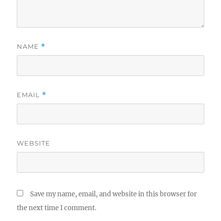
NAME
*
EMAIL
*
WEBSITE
Save my name, email, and website in this browser for
the next time I comment.