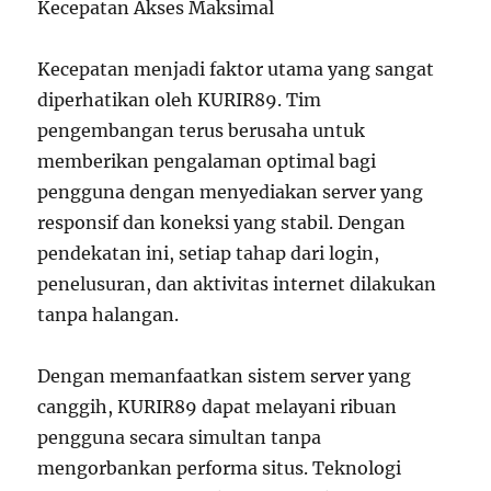
Kecepatan Akses Maksimal
Kecepatan menjadi faktor utama yang sangat
diperhatikan oleh KURIR89. Tim
pengembangan terus berusaha untuk
memberikan pengalaman optimal bagi
pengguna dengan menyediakan server yang
responsif dan koneksi yang stabil. Dengan
pendekatan ini, setiap tahap dari login,
penelusuran, dan aktivitas internet dilakukan
tanpa halangan.
Dengan memanfaatkan sistem server yang
canggih, KURIR89 dapat melayani ribuan
pengguna secara simultan tanpa
mengorbankan performa situs. Teknologi