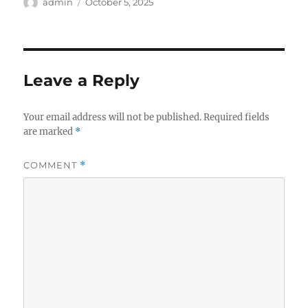
Author
Posted
admin
October 5, 2025
on
Leave a Reply
Your email address will not be published.
Required fields
are marked
*
COMMENT
*