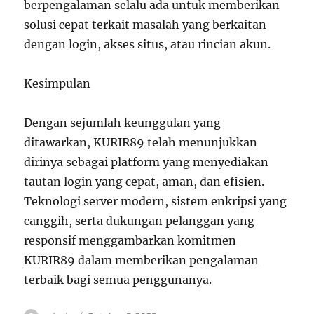
berpengalaman selalu ada untuk memberikan
solusi cepat terkait masalah yang berkaitan
dengan login, akses situs, atau rincian akun.
Kesimpulan
Dengan sejumlah keunggulan yang
ditawarkan, KURIR89 telah menunjukkan
dirinya sebagai platform yang menyediakan
tautan login yang cepat, aman, dan efisien.
Teknologi server modern, sistem enkripsi yang
canggih, serta dukungan pelanggan yang
responsif menggambarkan komitmen
KURIR89 dalam memberikan pengalaman
terbaik bagi semua penggunanya.