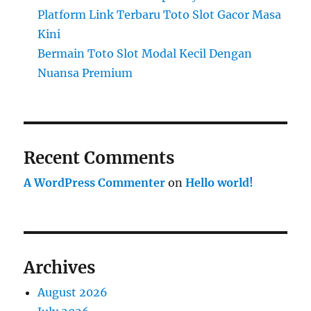
Platform Link Terbaru Toto Slot Gacor Masa
Kini
Bermain Toto Slot Modal Kecil Dengan
Nuansa Premium
Recent Comments
A WordPress Commenter
on
Hello world!
Archives
August 2026