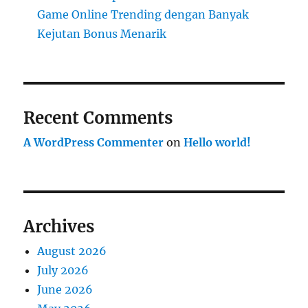
Game Online Trending dengan Banyak
Kejutan Bonus Menarik
Recent Comments
A WordPress Commenter
on
Hello world!
Archives
August 2026
July 2026
June 2026