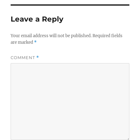
Leave a Reply
Your email address will not be published.
Required fields
are marked
*
COMMENT
*