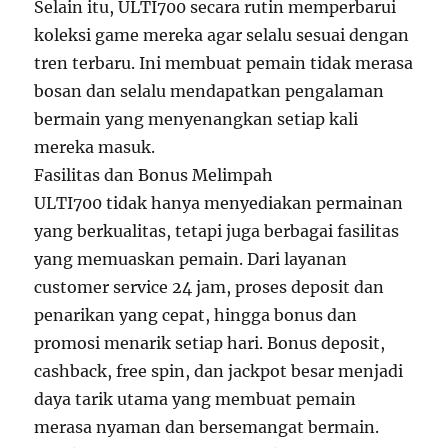
Selain itu, ULTI700 secara rutin memperbarui
koleksi game mereka agar selalu sesuai dengan
tren terbaru. Ini membuat pemain tidak merasa
bosan dan selalu mendapatkan pengalaman
bermain yang menyenangkan setiap kali
mereka masuk.
Fasilitas dan Bonus Melimpah
ULTI700 tidak hanya menyediakan permainan
yang berkualitas, tetapi juga berbagai fasilitas
yang memuaskan pemain. Dari layanan
customer service 24 jam, proses deposit dan
penarikan yang cepat, hingga bonus dan
promosi menarik setiap hari. Bonus deposit,
cashback, free spin, dan jackpot besar menjadi
daya tarik utama yang membuat pemain
merasa nyaman dan bersemangat bermain.