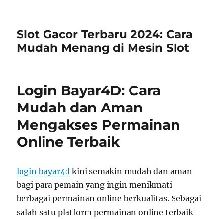
Slot Gacor Terbaru 2024: Cara
Mudah Menang di Mesin Slot
Login Bayar4D: Cara
Mudah dan Aman
Mengakses Permainan
Online Terbaik
login bayar4d
kini semakin mudah dan aman
bagi para pemain yang ingin menikmati
berbagai permainan online berkualitas. Sebagai
salah satu platform permainan online terbaik