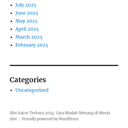
July 2025
June 2025
May 2025
April 2025
March 2025
February 2025
Categories
Uncategorized
Slot Gacor Terbaru 2024: Cara Mudah Menang di Mesin
Slot
Proudly powered by WordPress