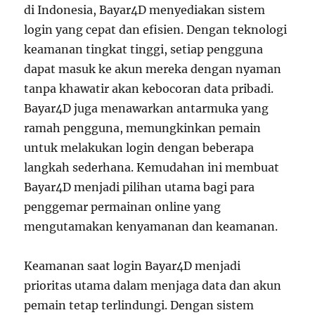
di Indonesia, Bayar4D menyediakan sistem
login yang cepat dan efisien. Dengan teknologi
keamanan tingkat tinggi, setiap pengguna
dapat masuk ke akun mereka dengan nyaman
tanpa khawatir akan kebocoran data pribadi.
Bayar4D juga menawarkan antarmuka yang
ramah pengguna, memungkinkan pemain
untuk melakukan login dengan beberapa
langkah sederhana. Kemudahan ini membuat
Bayar4D menjadi pilihan utama bagi para
penggemar permainan online yang
mengutamakan kenyamanan dan keamanan.
Keamanan saat login Bayar4D menjadi
prioritas utama dalam menjaga data dan akun
pemain tetap terlindungi. Dengan sistem