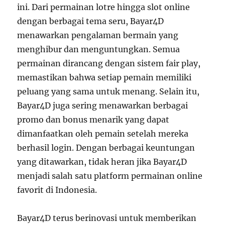
ini. Dari permainan lotre hingga slot online
dengan berbagai tema seru, Bayar4D
menawarkan pengalaman bermain yang
menghibur dan menguntungkan. Semua
permainan dirancang dengan sistem fair play,
memastikan bahwa setiap pemain memiliki
peluang yang sama untuk menang. Selain itu,
Bayar4D juga sering menawarkan berbagai
promo dan bonus menarik yang dapat
dimanfaatkan oleh pemain setelah mereka
berhasil login. Dengan berbagai keuntungan
yang ditawarkan, tidak heran jika Bayar4D
menjadi salah satu platform permainan online
favorit di Indonesia.
Bayar4D terus berinovasi untuk memberikan