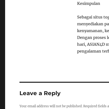
Kesimpulan
Sebagai situs t
menyediakan pas
kenyamanan, kea
Dengan proses l
hari, ASIAN4D m
pengalaman terb
Leave a Reply
Your email address will not be published.
Required fields