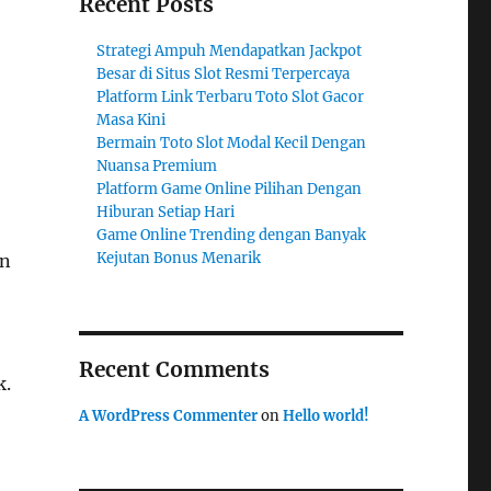
Recent Posts
Strategi Ampuh Mendapatkan Jackpot
Besar di Situs Slot Resmi Terpercaya
Platform Link Terbaru Toto Slot Gacor
Masa Kini
Bermain Toto Slot Modal Kecil Dengan
Nuansa Premium
Platform Game Online Pilihan Dengan
Hiburan Setiap Hari
Game Online Trending dengan Banyak
Kejutan Bonus Menarik
an
Recent Comments
k.
A WordPress Commenter
on
Hello world!