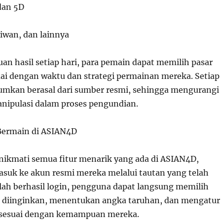
dan 5D
aiwan, dan lainnya
n hasil setiap hari, para pemain dapat memilih pasar
uai dengan waktu dan strategi permainan mereka. Setiap
umkan berasal dari sumber resmi, sehingga mengurangi
anipulasi dalam proses pengundian.
Bermain di ASIAN4D
ikmati semua fitur menarik yang ada di ASIAN4D,
suk ke akun resmi mereka melalui tautan yang telah
elah berhasil login, pengguna dapat langsung memilih
g diinginkan, menentukan angka taruhan, dan mengatur
 sesuai dengan kemampuan mereka.