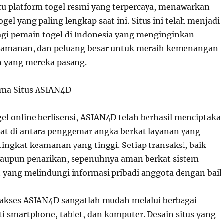
atu platform togel resmi yang terpercaya, menawarkan
gel yang paling lengkap saat ini. Situs ini telah menjadi
agi pemain togel di Indonesia yang menginginkan
amanan, dan peluang besar untuk meraih kemenangan
an yang mereka pasang.
ma Situs ASIAN4D
gel online berlisensi, ASIAN4D telah berhasil menciptak
uat di antara penggemar angka berkat layanan yang
tingkat keamanan yang tinggi. Setiap transaksi, baik
maupun penarikan, sepenuhnya aman berkat sistem
h yang melindungi informasi pribadi anggota dengan bai
gakses ASIAN4D sangatlah mudah melalui berbagai
ti smartphone, tablet, dan komputer. Desain situs yang