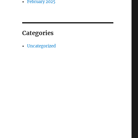
February 2025
Categories
Uncategorized