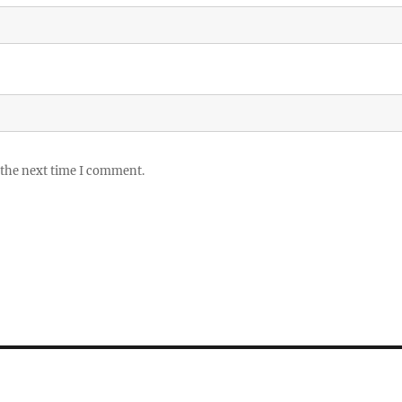
 the next time I comment.