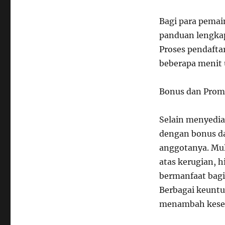
Bagi para pemai
panduan lengkap
Proses pendaft
beberapa menit
Bonus dan Prom
Selain menyedia
dengan bonus d
anggotanya. Mul
atas kerugian, 
bermanfaat bag
Berbagai keunt
menambah kesen