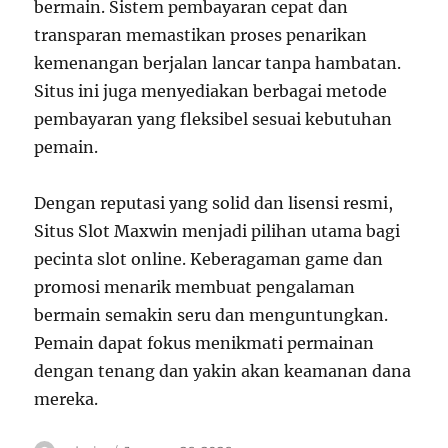
bermain. Sistem pembayaran cepat dan
transparan memastikan proses penarikan
kemenangan berjalan lancar tanpa hambatan.
Situs ini juga menyediakan berbagai metode
pembayaran yang fleksibel sesuai kebutuhan
pemain.
Dengan reputasi yang solid dan lisensi resmi,
Situs Slot Maxwin menjadi pilihan utama bagi
pecinta slot online. Keberagaman game dan
promosi menarik membuat pengalaman
bermain semakin seru dan menguntungkan.
Pemain dapat fokus menikmati permainan
dengan tenang dan yakin akan keamanan dana
mereka.