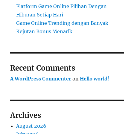
Platform Game Online Pilihan Dengan
Hiburan Setiap Hari
Game Online Trending dengan Banyak
Kejutan Bonus Menarik
Recent Comments
A WordPress Commenter
on
Hello world!
Archives
August 2026