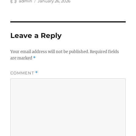
Author
Posted
admin
January 26, 2026
on
Leave a Reply
Your email address will not be published.
Required fields
are marked
*
COMMENT
*