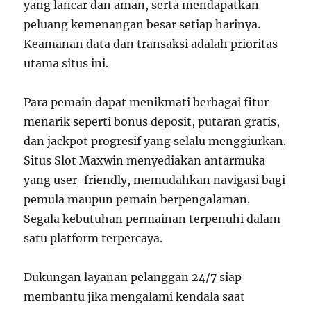
yang lancar dan aman, serta mendapatkan
peluang kemenangan besar setiap harinya.
Keamanan data dan transaksi adalah prioritas
utama situs ini.
Para pemain dapat menikmati berbagai fitur
menarik seperti bonus deposit, putaran gratis,
dan jackpot progresif yang selalu menggiurkan.
Situs Slot Maxwin menyediakan antarmuka
yang user-friendly, memudahkan navigasi bagi
pemula maupun pemain berpengalaman.
Segala kebutuhan permainan terpenuhi dalam
satu platform terpercaya.
Dukungan layanan pelanggan 24/7 siap
membantu jika mengalami kendala saat