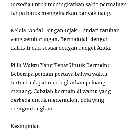
tersedia untuk meningkatkan saldo permainan
tanpa harus mengeluarkan banyak uang.
Kelola Modal Dengan Bijak: Hindari taruhan
yang sembarangan. Bermainlah dengan
hatihati dan sesuai dengan budget Anda.
Pilih Waktu Yang Tepat Untuk Bermain:
Beberapa pemain percaya bahwa waktu
tertentu dapat meningkatkan peluang
menang. Cobalah bermain di waktu yang
berbeda untuk menemukan pola yang
menguntungkan.
Kesimpulan