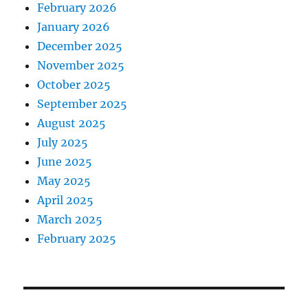
February 2026
January 2026
December 2025
November 2025
October 2025
September 2025
August 2025
July 2025
June 2025
May 2025
April 2025
March 2025
February 2025