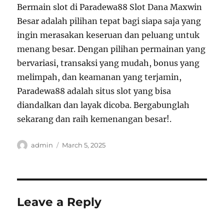
Bermain slot di Paradewa88 Slot Dana Maxwin
Besar adalah pilihan tepat bagi siapa saja yang
ingin merasakan keseruan dan peluang untuk
menang besar. Dengan pilihan permainan yang
bervariasi, transaksi yang mudah, bonus yang
melimpah, dan keamanan yang terjamin,
Paradewa88 adalah situs slot yang bisa
diandalkan dan layak dicoba. Bergabunglah
sekarang dan raih kemenangan besar!.
Author
Posted
admin
March 5, 2025
on
Leave a Reply