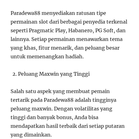
Paradewa88 menyediakan ratusan tipe
permainan slot dari berbagai penyedia terkenal
seperti Pragmatic Play, Habanero, PG Soft, dan
lainnya. Setiap permainan menawarkan tema
yang khas, fitur menarik, dan peluang besar
untuk memenangkan hadiah.
Peluang Maxwin yang Tinggi
Salah satu aspek yang membuat pemain
tertarik pada Paradewa88 adalah tingginya
peluang maxwin. Dengan volatilitas yang
tinggi dan banyak bonus, Anda bisa
mendapatkan hasil terbaik dari setiap putaran
yang dimainkan.