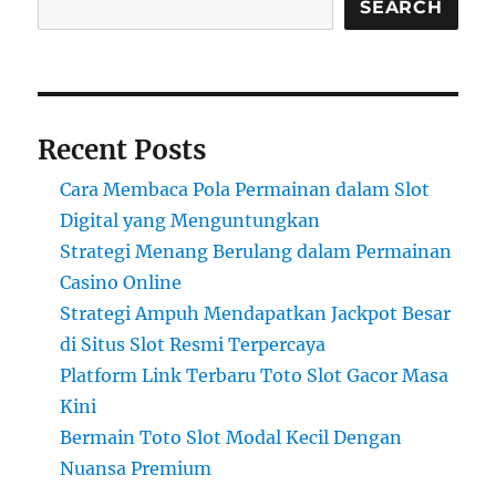
SEARCH
Recent Posts
Cara Membaca Pola Permainan dalam Slot
Digital yang Menguntungkan
Strategi Menang Berulang dalam Permainan
Casino Online
Strategi Ampuh Mendapatkan Jackpot Besar
di Situs Slot Resmi Terpercaya
Platform Link Terbaru Toto Slot Gacor Masa
Kini
Bermain Toto Slot Modal Kecil Dengan
Nuansa Premium