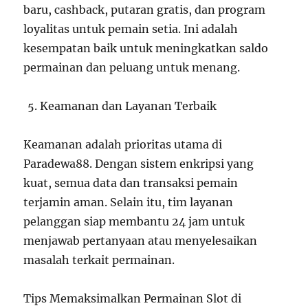
baru, cashback, putaran gratis, dan program
loyalitas untuk pemain setia. Ini adalah
kesempatan baik untuk meningkatkan saldo
permainan dan peluang untuk menang.
Keamanan dan Layanan Terbaik
Keamanan adalah prioritas utama di
Paradewa88. Dengan sistem enkripsi yang
kuat, semua data dan transaksi pemain
terjamin aman. Selain itu, tim layanan
pelanggan siap membantu 24 jam untuk
menjawab pertanyaan atau menyelesaikan
masalah terkait permainan.
Tips Memaksimalkan Permainan Slot di