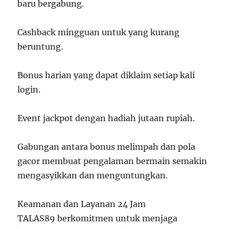
baru bergabung.
Cashback mingguan untuk yang kurang
beruntung.
Bonus harian yang dapat diklaim setiap kali
login.
Event jackpot dengan hadiah jutaan rupiah.
Gabungan antara bonus melimpah dan pola
gacor membuat pengalaman bermain semakin
mengasyikkan dan menguntungkan.
Keamanan dan Layanan 24 Jam
TALAS89 berkomitmen untuk menjaga