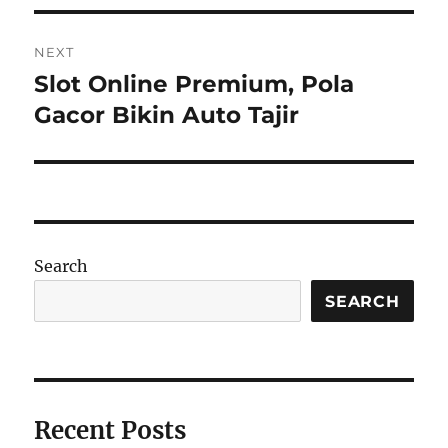
NEXT
Slot Online Premium, Pola
Next
post:
Gacor Bikin Auto Tajir
Search
SEARCH
Recent Posts