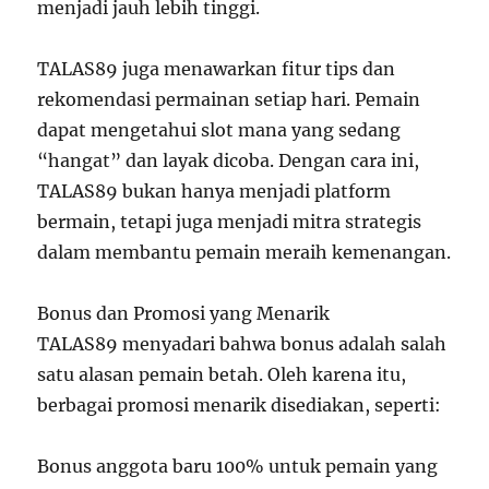
menjadi jauh lebih tinggi.
TALAS89 juga menawarkan fitur tips dan
rekomendasi permainan setiap hari. Pemain
dapat mengetahui slot mana yang sedang
“hangat” dan layak dicoba. Dengan cara ini,
TALAS89 bukan hanya menjadi platform
bermain, tetapi juga menjadi mitra strategis
dalam membantu pemain meraih kemenangan.
Bonus dan Promosi yang Menarik
TALAS89 menyadari bahwa bonus adalah salah
satu alasan pemain betah. Oleh karena itu,
berbagai promosi menarik disediakan, seperti:
Bonus anggota baru 100% untuk pemain yang