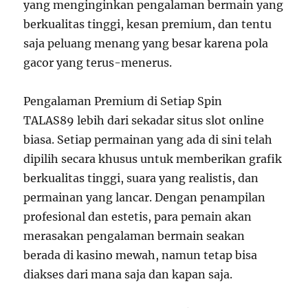
yang menginginkan pengalaman bermain yang
berkualitas tinggi, kesan premium, dan tentu
saja peluang menang yang besar karena pola
gacor yang terus-menerus.
Pengalaman Premium di Setiap Spin
TALAS89 lebih dari sekadar situs slot online
biasa. Setiap permainan yang ada di sini telah
dipilih secara khusus untuk memberikan grafik
berkualitas tinggi, suara yang realistis, dan
permainan yang lancar. Dengan penampilan
profesional dan estetis, para pemain akan
merasakan pengalaman bermain seakan
berada di kasino mewah, namun tetap bisa
diakses dari mana saja dan kapan saja.