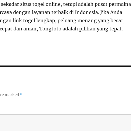
sekadar situs togel online, tetapi adalah pusat permain
rcaya dengan layanan terbaik di Indonesia. Jika Anda
engan link togel lengkap, peluang menang yang besar,
 cepat dan aman, Tongtoto adalah pilihan yang tepat.
 are marked
*