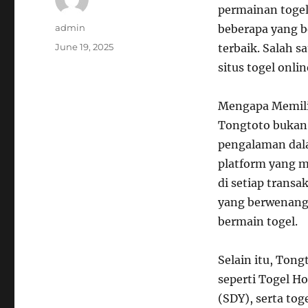
permainan togel 
Author
admin
beberapa yang 
Posted
June 19, 2025
terbaik. Salah s
on
situs togel onli
Mengapa Memili
Tongtoto bukan 
pengalaman dala
platform yang 
di setiap transak
yang berwenang
bermain togel.
Selain itu, Ton
seperti Togel H
(SDY), serta to