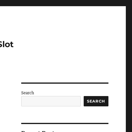
lot
Search
SEARCH