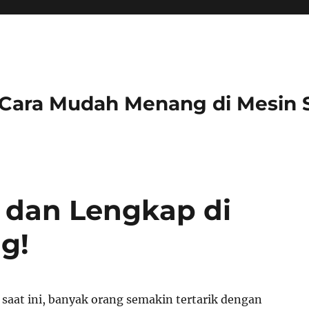
: Cara Mudah Menang di Mesin S
 dan Lengkap di
g!
 saat ini, banyak orang semakin tertarik dengan