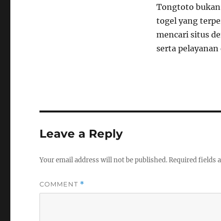
Tongtoto bukan 
togel yang terpe
mencari situs d
serta pelayanan
Leave a Reply
Your email address will not be published.
Required fields
COMMENT
*