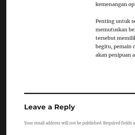
kemenangan opt
Penting untuk s
memutuskan berg
tersebut memili
begitu, pemain 
akan penipuan a
Leave a Reply
Your email address will not be published.
Required fields