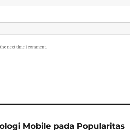
 the next time I comment.
ologi Mobile pada Popularitas