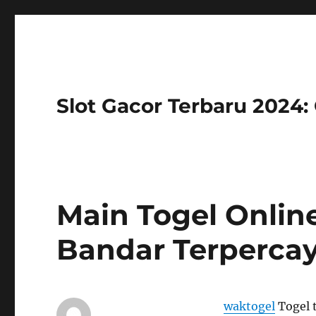
Slot Gacor Terbaru 2024
Main Togel Onlin
Bandar Terpercaya
waktogel
Togel 