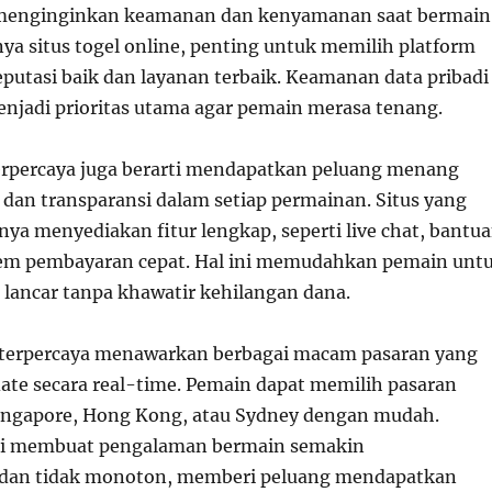
g menginginkan keamanan dan kenyamanan saat bermain
a situs togel online, penting untuk memilih platform
eputasi baik dan layanan terbaik. Keamanan data pribadi
enjadi prioritas utama agar pemain merasa tenang.
erpercaya juga berarti mendapatkan peluang menang
 dan transparansi dalam setiap permainan. Situs yang
nya menyediakan fitur lengkap, seperti live chat, bantu
tem pembayaran cepat. Hal ini memudahkan pemain unt
lancar tanpa khawatir kehilangan dana.
el terpercaya menawarkan berbagai macam pasaran yang
ate secara real-time. Pemain dapat memilih pasaran
 Singapore, Hong Kong, atau Sydney dengan mudah.
i membuat pengalaman bermain semakin
an tidak monoton, memberi peluang mendapatkan