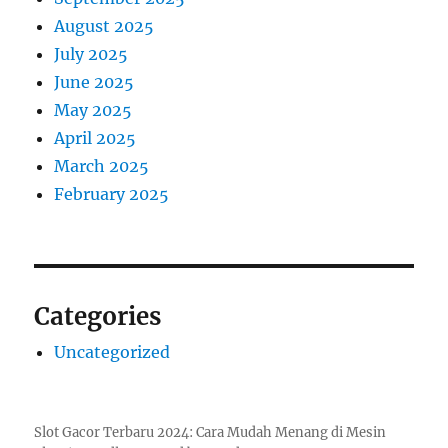
August 2025
July 2025
June 2025
May 2025
April 2025
March 2025
February 2025
Categories
Uncategorized
Slot Gacor Terbaru 2024: Cara Mudah Menang di Mesin