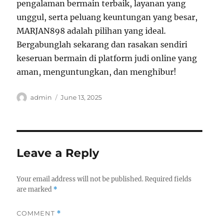
pengalaman bermain terbaik, layanan yang
unggul, serta peluang keuntungan yang besar,
MARJAN898 adalah pilihan yang ideal.
Bergabunglah sekarang dan rasakan sendiri
keseruan bermain di platform judi online yang
aman, menguntungkan, dan menghibur!
Author
Posted
admin
June 13, 2025
on
Leave a Reply
Your email address will not be published.
Required fields
are marked
*
COMMENT
*