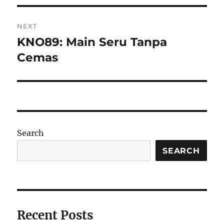
NEXT
KNO89: Main Seru Tanpa
Next
post:
Cemas
Search
SEARCH
Recent Posts