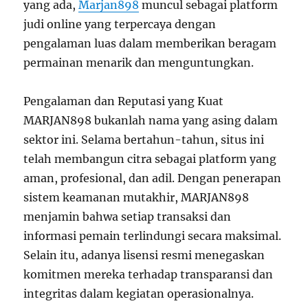
yang ada,
Marjan898
muncul sebagai platform
judi online yang terpercaya dengan
pengalaman luas dalam memberikan beragam
permainan menarik dan menguntungkan.
Pengalaman dan Reputasi yang Kuat
MARJAN898 bukanlah nama yang asing dalam
sektor ini. Selama bertahun-tahun, situs ini
telah membangun citra sebagai platform yang
aman, profesional, dan adil. Dengan penerapan
sistem keamanan mutakhir, MARJAN898
menjamin bahwa setiap transaksi dan
informasi pemain terlindungi secara maksimal.
Selain itu, adanya lisensi resmi menegaskan
komitmen mereka terhadap transparansi dan
integritas dalam kegiatan operasionalnya.