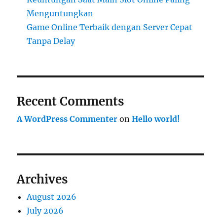
Menguntungkan
Game Online Terbaik dengan Server Cepat
Tanpa Delay
Recent Comments
A WordPress Commenter
on
Hello world!
Archives
August 2026
July 2026