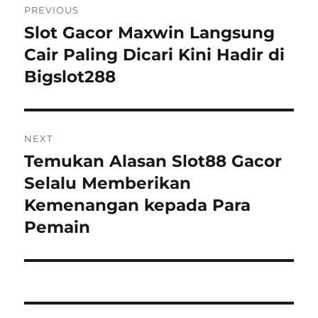
PREVIOUS
navigation
Slot Gacor Maxwin Langsung
Previous
post:
Cair Paling Dicari Kini Hadir di
Bigslot288
NEXT
Temukan Alasan Slot88 Gacor
Next
post:
Selalu Memberikan
Kemenangan kepada Para
Pemain