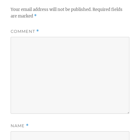
Your email address will not be published.
Required fields
are marked
*
COMMENT
*
NAME
*