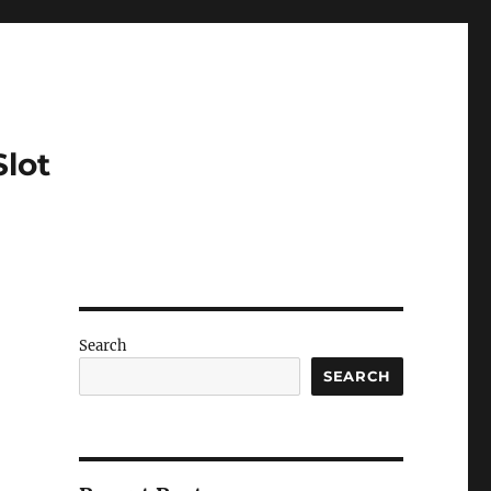
lot
Search
SEARCH