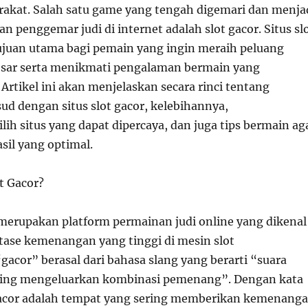
akat. Salah satu game yang tengah digemari dan menja
gan penggemar judi di internet adalah slot gacor. Situs sl
ujuan utama bagi pemain yang ingin meraih peluang
sar serta menikmati pengalaman bermain yang
rtikel ini akan menjelaskan secara rinci tentang
ud dengan situs slot gacor, kelebihannya,
ih situs yang dapat dipercaya, dan juga tips bermain ag
il yang optimal.
ot Gacor?
r merupakan platform permainan judi online yang dikenal
tase kemenangan yang tinggi di mesin slot
“gacor” berasal dari bahasa slang yang berarti “suara
ering mengeluarkan kombinasi pemenang”. Dengan kata
t gacor adalah tempat yang sering memberikan kemenang