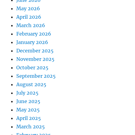
June 2026
May 2026
April 2026
March 2026
February 2026
January 2026
December 2025
November 2025
October 2025
September 2025
August 2025
July 2025
June 2025
May 2025
April 2025
March 2025