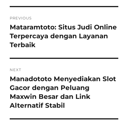
Post
PREVIOUS
navigation
Mataramtoto: Situs Judi Online
Previous
post:
Terpercaya dengan Layanan
Terbaik
NEXT
Manadototo Menyediakan Slot
Next
post:
Gacor dengan Peluang
Maxwin Besar dan Link
Alternatif Stabil