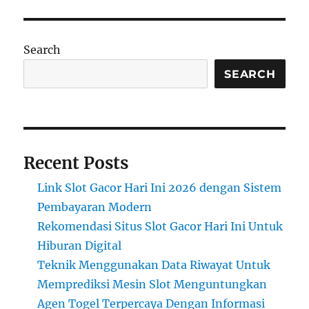
Search
SEARCH
Recent Posts
Link Slot Gacor Hari Ini 2026 dengan Sistem
Pembayaran Modern
Rekomendasi Situs Slot Gacor Hari Ini Untuk
Hiburan Digital
Teknik Menggunakan Data Riwayat Untuk
Memprediksi Mesin Slot Menguntungkan
Agen Togel Terpercaya Dengan Informasi