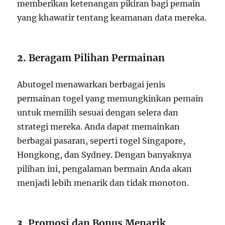
memberikan ketenangan pikiran bagi pemain
yang khawatir tentang keamanan data mereka.
2.
Beragam Pilihan Permainan
Abutogel menawarkan berbagai jenis
permainan togel yang memungkinkan pemain
untuk memilih sesuai dengan selera dan
strategi mereka. Anda dapat memainkan
berbagai pasaran, seperti togel Singapore,
Hongkong, dan Sydney. Dengan banyaknya
pilihan ini, pengalaman bermain Anda akan
menjadi lebih menarik dan tidak monoton.
3.
Promosi dan Bonus Menarik