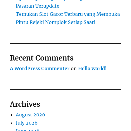
Pasaran Terupdate
Temukan Slot Gacor Terbaru yang Membuka
Pintu Rejeki Nomplok Setiap Saat!
Recent Comments
A WordPress Commenter
on
Hello world!
Archives
August 2026
July 2026