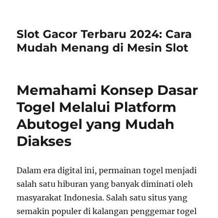
Slot Gacor Terbaru 2024: Cara
Mudah Menang di Mesin Slot
Memahami Konsep Dasar
Togel Melalui Platform
Abutogel yang Mudah
Diakses
Dalam era digital ini, permainan togel menjadi
salah satu hiburan yang banyak diminati oleh
masyarakat Indonesia. Salah satu situs yang
semakin populer di kalangan penggemar togel