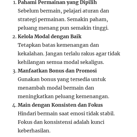
Pahami Permainan yang Dipilih
Sebelum bermain, pelajari aturan dan
strategi permainan. Semakin paham,
peluang menang pun semakin tinggi.
Kelola Modal dengan Baik
Tetapkan batas kemenangan dan
kekalahan. Jangan terlalu rakus agar tidak
kehilangan semua modal sekaligus.
Manfaatkan Bonus dan Promosi
Gunakan bonus yang tersedia untuk
menambah modal bermain dan
meningkatkan peluang kemenangan.
Main dengan Konsisten dan Fokus
Hindari bermain saat emosi tidak stabil.
Fokus dan konsistensi adalah kunci
keberhasilan.