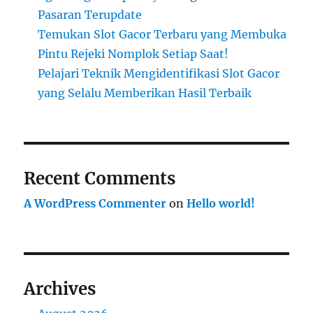
Pasaran Terupdate
Temukan Slot Gacor Terbaru yang Membuka
Pintu Rejeki Nomplok Setiap Saat!
Pelajari Teknik Mengidentifikasi Slot Gacor
yang Selalu Memberikan Hasil Terbaik
Recent Comments
A WordPress Commenter
on
Hello world!
Archives