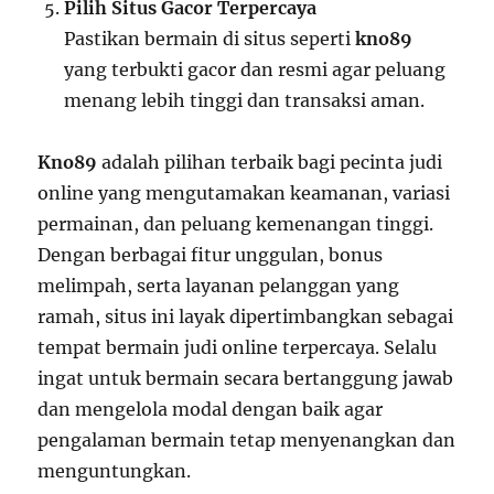
Pilih Situs Gacor Terpercaya
Pastikan bermain di situs seperti
kno89
yang terbukti gacor dan resmi agar peluang
menang lebih tinggi dan transaksi aman.
Kno89
adalah pilihan terbaik bagi pecinta judi
online yang mengutamakan keamanan, variasi
permainan, dan peluang kemenangan tinggi.
Dengan berbagai fitur unggulan, bonus
melimpah, serta layanan pelanggan yang
ramah, situs ini layak dipertimbangkan sebagai
tempat bermain judi online terpercaya. Selalu
ingat untuk bermain secara bertanggung jawab
dan mengelola modal dengan baik agar
pengalaman bermain tetap menyenangkan dan
menguntungkan.