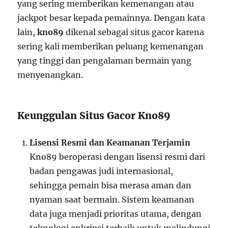
yang sering memberikan kemenangan atau
jackpot besar kepada pemainnya. Dengan kata
lain,
kno89
dikenal sebagai situs gacor karena
sering kali memberikan peluang kemenangan
yang tinggi dan pengalaman bermain yang
menyenangkan.
Keunggulan Situs Gacor Kno89
Lisensi Resmi dan Keamanan Terjamin
Kno89 beroperasi dengan lisensi resmi dari
badan pengawas judi internasional,
sehingga pemain bisa merasa aman dan
nyaman saat bermain. Sistem keamanan
data juga menjadi prioritas utama, dengan