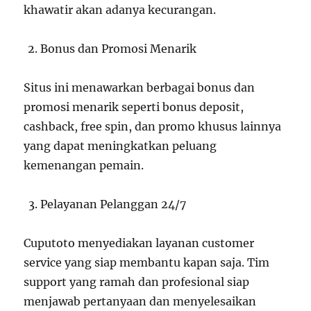
khawatir akan adanya kecurangan.
Bonus dan Promosi Menarik
Situs ini menawarkan berbagai bonus dan
promosi menarik seperti bonus deposit,
cashback, free spin, dan promo khusus lainnya
yang dapat meningkatkan peluang
kemenangan pemain.
Pelayanan Pelanggan 24/7
Cuputoto menyediakan layanan customer
service yang siap membantu kapan saja. Tim
support yang ramah dan profesional siap
menjawab pertanyaan dan menyelesaikan