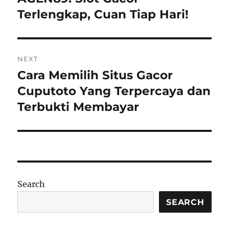
post:
Terlengkap, Cuan Tiap Hari!
NEXT
Cara Memilih Situs Gacor
Next
post:
Cuputoto Yang Terpercaya dan
Terbukti Membayar
Search
SEARCH