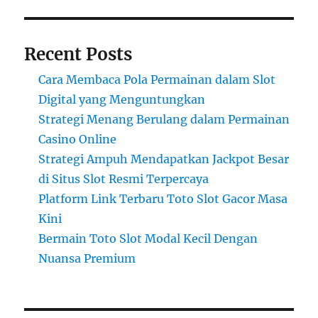
Recent Posts
Cara Membaca Pola Permainan dalam Slot
Digital yang Menguntungkan
Strategi Menang Berulang dalam Permainan
Casino Online
Strategi Ampuh Mendapatkan Jackpot Besar
di Situs Slot Resmi Terpercaya
Platform Link Terbaru Toto Slot Gacor Masa
Kini
Bermain Toto Slot Modal Kecil Dengan
Nuansa Premium