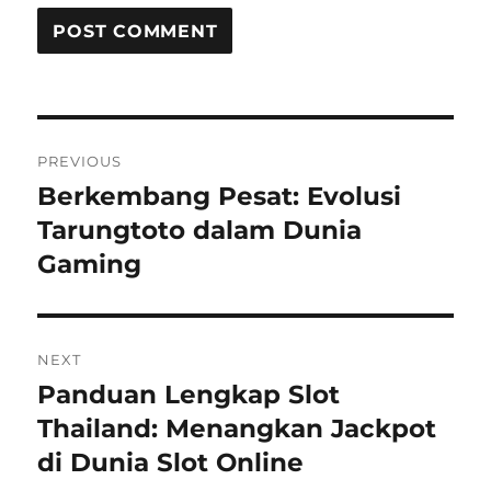
Post
PREVIOUS
navigation
Berkembang Pesat: Evolusi
Previous
post:
Tarungtoto dalam Dunia
Gaming
NEXT
Panduan Lengkap Slot
Next
post:
Thailand: Menangkan Jackpot
di Dunia Slot Online