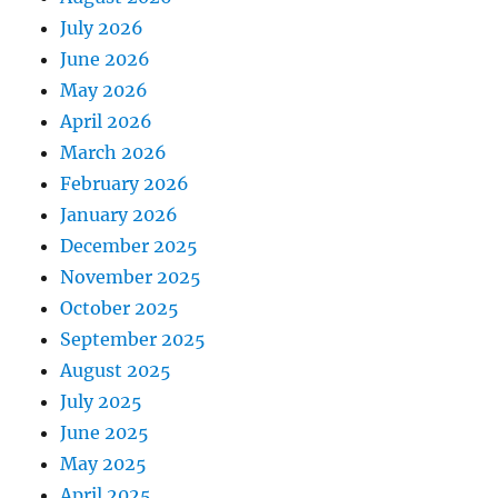
July 2026
June 2026
May 2026
April 2026
March 2026
February 2026
January 2026
December 2025
November 2025
October 2025
September 2025
August 2025
July 2025
June 2025
May 2025
April 2025