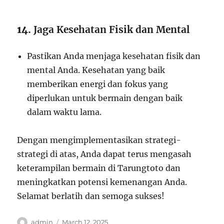
14.
Jaga Kesehatan Fisik dan Mental
Pastikan Anda menjaga kesehatan fisik dan
mental Anda. Kesehatan yang baik
memberikan energi dan fokus yang
diperlukan untuk bermain dengan baik
dalam waktu lama.
Dengan mengimplementasikan strategi-
strategi di atas, Anda dapat terus mengasah
keterampilan bermain di Tarungtoto dan
meningkatkan potensi kemenangan Anda.
Selamat berlatih dan semoga sukses!
Author
Posted
admin
March 12, 2025