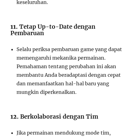
keseluruhan.
11.
Tetap Up-to-Date dengan
Pembaruan
Selalu periksa pembaruan game yang dapat
memengaruhi mekanika permainan.
Pemahaman tentang perubahan ini akan
membantu Anda beradaptasi dengan cepat
dan memanfaatkan hal-hal baru yang
mungkin diperkenalkan.
12.
Berkolaborasi dengan Tim
Jika permainan mendukung mode tim,