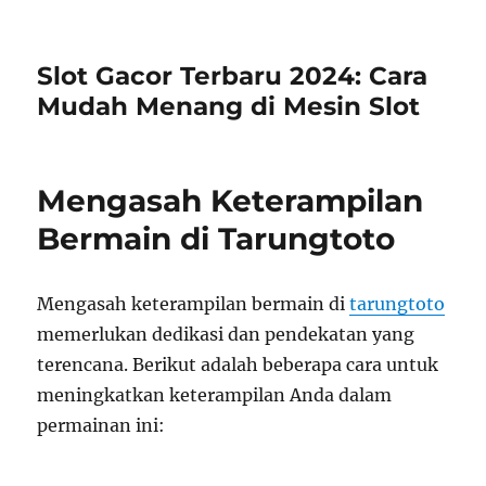
Slot Gacor Terbaru 2024: Cara
Mudah Menang di Mesin Slot
Mengasah Keterampilan
Bermain di Tarungtoto
Mengasah keterampilan bermain di
tarungtoto
memerlukan dedikasi dan pendekatan yang
terencana. Berikut adalah beberapa cara untuk
meningkatkan keterampilan Anda dalam
permainan ini: