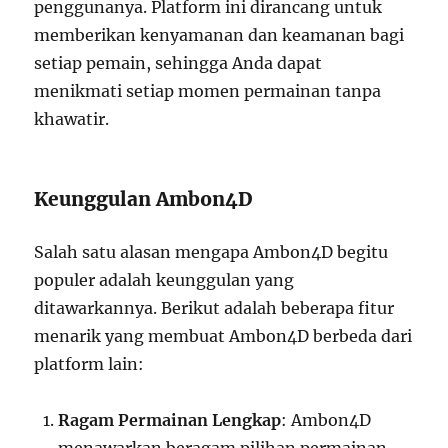
penggunanya. Platform ini dirancang untuk
memberikan kenyamanan dan keamanan bagi
setiap pemain, sehingga Anda dapat
menikmati setiap momen permainan tanpa
khawatir.
Keunggulan Ambon4D
Salah satu alasan mengapa Ambon4D begitu
populer adalah keunggulan yang
ditawarkannya. Berikut adalah beberapa fitur
menarik yang membuat Ambon4D berbeda dari
platform lain:
Ragam Permainan Lengkap
: Ambon4D