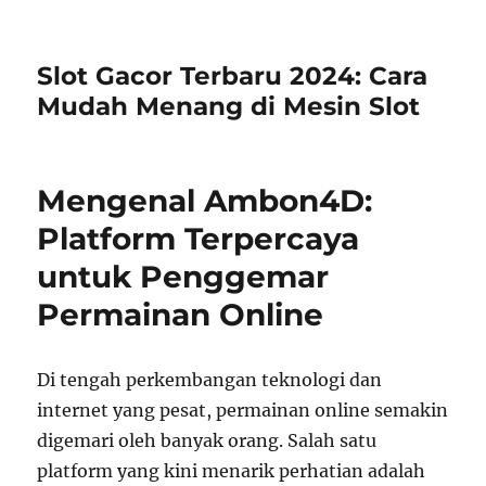
Slot Gacor Terbaru 2024: Cara
Mudah Menang di Mesin Slot
Mengenal Ambon4D:
Platform Terpercaya
untuk Penggemar
Permainan Online
Di tengah perkembangan teknologi dan
internet yang pesat, permainan online semakin
digemari oleh banyak orang. Salah satu
platform yang kini menarik perhatian adalah