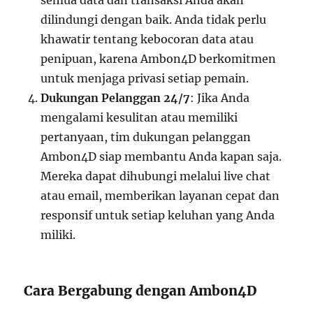
semua data dan transaksi Anda akan
dilindungi dengan baik. Anda tidak perlu
khawatir tentang kebocoran data atau
penipuan, karena Ambon4D berkomitmen
untuk menjaga privasi setiap pemain.
Dukungan Pelanggan 24/7
: Jika Anda
mengalami kesulitan atau memiliki
pertanyaan, tim dukungan pelanggan
Ambon4D siap membantu Anda kapan saja.
Mereka dapat dihubungi melalui live chat
atau email, memberikan layanan cepat dan
responsif untuk setiap keluhan yang Anda
miliki.
Cara Bergabung dengan Ambon4D