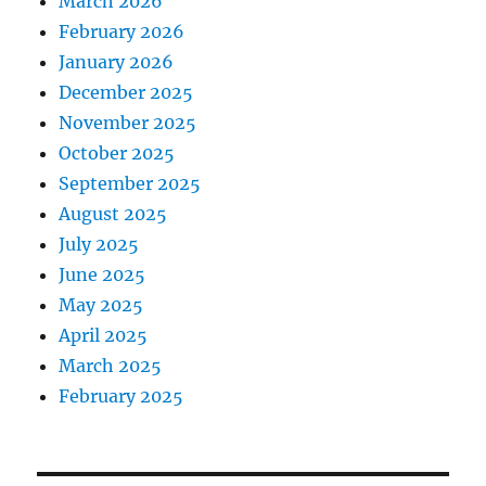
March 2026
February 2026
January 2026
December 2025
November 2025
October 2025
September 2025
August 2025
July 2025
June 2025
May 2025
April 2025
March 2025
February 2025