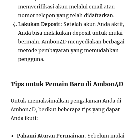
memverifikasi akun melalui email atau
nomor telepon yang telah didaftarkan.
Lakukan Deposit
: Setelah akun Anda aktif,
Anda bisa melakukan deposit untuk mulai
bermain. Ambon4D menyediakan berbagai
metode pembayaran yang memudahkan
pengguna.
Tips untuk Pemain Baru di Ambon4D
Untuk memaksimalkan pengalaman Anda di
Ambon4D, berikut beberapa tips yang dapat
Anda ikuti:
Pahami Aturan Permainan
: Sebelum mulai