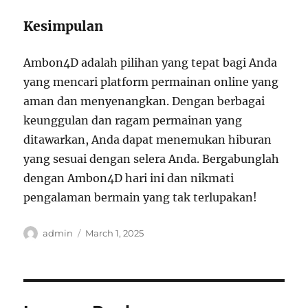
Kesimpulan
Ambon4D adalah pilihan yang tepat bagi Anda
yang mencari platform permainan online yang
aman dan menyenangkan. Dengan berbagai
keunggulan dan ragam permainan yang
ditawarkan, Anda dapat menemukan hiburan
yang sesuai dengan selera Anda. Bergabunglah
dengan Ambon4D hari ini dan nikmati
pengalaman bermain yang tak terlupakan!
Author
Posted
admin
March 1, 2025
on