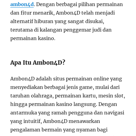
ambon4d
. Dengan berbagai pilihan permainan
dan fitur menarik, Ambon4D telah menjadi
alternatif hiburan yang sangat disukai,
terutama di kalangan penggemar judi dan
permainan kasino.
Apa Itu Ambon4D?
Ambon4D adalah situs permainan online yang
menyediakan berbagai jenis game, mulai dari
taruhan olahraga, permainan kartu, mesin slot,
hingga permainan kasino langsung. Dengan
antarmuka yang ramah pengguna dan navigasi
yang intuitif, Ambon4D menawarkan
pengalaman bermain yang nyaman bagi