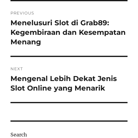
Post
PREVIOUS
navigation
Menelusuri Slot di Grab89:
Previous
post:
Kegembiraan dan Kesempatan
Menang
NEXT
Mengenal Lebih Dekat Jenis
Next
post:
Slot Online yang Menarik
Search