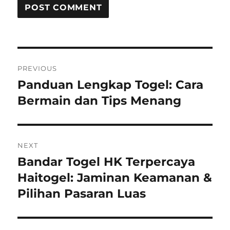
Post
PREVIOUS
navigation
Panduan Lengkap Togel: Cara
Previous
post:
Bermain dan Tips Menang
NEXT
Bandar Togel HK Terpercaya
Next
post:
Haitogel: Jaminan Keamanan &
Pilihan Pasaran Luas