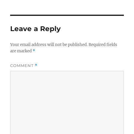
on
Leave a Reply
Your email address will not be published.
Required fields
are marked
*
COMMENT
*