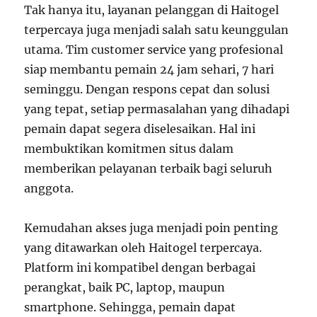
Tak hanya itu, layanan pelanggan di Haitogel
terpercaya juga menjadi salah satu keunggulan
utama. Tim customer service yang profesional
siap membantu pemain 24 jam sehari, 7 hari
seminggu. Dengan respons cepat dan solusi
yang tepat, setiap permasalahan yang dihadapi
pemain dapat segera diselesaikan. Hal ini
membuktikan komitmen situs dalam
memberikan pelayanan terbaik bagi seluruh
anggota.
Kemudahan akses juga menjadi poin penting
yang ditawarkan oleh Haitogel terpercaya.
Platform ini kompatibel dengan berbagai
perangkat, baik PC, laptop, maupun
smartphone. Sehingga, pemain dapat