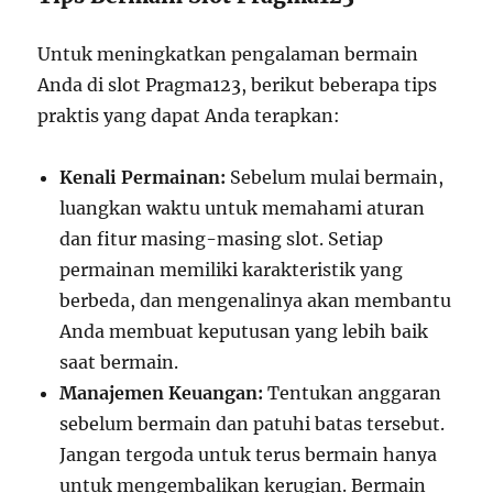
Untuk meningkatkan pengalaman bermain
Anda di slot Pragma123, berikut beberapa tips
praktis yang dapat Anda terapkan:
Kenali Permainan:
Sebelum mulai bermain,
luangkan waktu untuk memahami aturan
dan fitur masing-masing slot. Setiap
permainan memiliki karakteristik yang
berbeda, dan mengenalinya akan membantu
Anda membuat keputusan yang lebih baik
saat bermain.
Manajemen Keuangan:
Tentukan anggaran
sebelum bermain dan patuhi batas tersebut.
Jangan tergoda untuk terus bermain hanya
untuk mengembalikan kerugian. Bermain