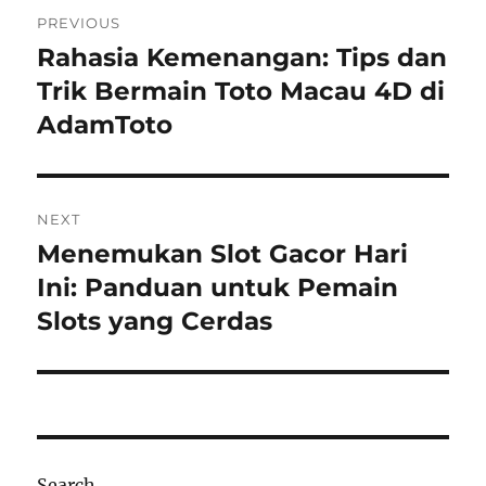
Post
PREVIOUS
navigation
Rahasia Kemenangan: Tips dan
Previous
post:
Trik Bermain Toto Macau 4D di
AdamToto
NEXT
Menemukan Slot Gacor Hari
Next
post:
Ini: Panduan untuk Pemain
Slots yang Cerdas
Search