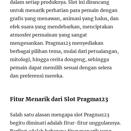
dalam setiap produknya. Slot ini dirancang
untuk menarik perhatian para pemain dengan
grafis yang menawan, animasi yang halus, dan
efek suara yang mendebarkan, menciptakan
atmosfer permainan yang sangat
mengesankan. Pragma123 menyediakan
berbagai pilihan tema, mulai dari petualangan,
mitologi, hingga cerita dongeng, sehingga
pemain dapat memilih sesuai dengan selera
dan preferensi mereka.
Fitur Menarik dari Slot Pragma123
Salah satu alasan mengapa slot Pragma123
begitu diminati adalah fitur-fitur unggulannya.