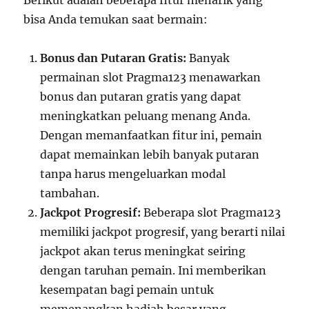
Berikut adalah beberapa fitur menarik yang
bisa Anda temukan saat bermain:
Bonus dan Putaran Gratis:
Banyak
permainan slot Pragma123 menawarkan
bonus dan putaran gratis yang dapat
meningkatkan peluang menang Anda.
Dengan memanfaatkan fitur ini, pemain
dapat memainkan lebih banyak putaran
tanpa harus mengeluarkan modal
tambahan.
Jackpot Progresif:
Beberapa slot Pragma123
memiliki jackpot progresif, yang berarti nilai
jackpot akan terus meningkat seiring
dengan taruhan pemain. Ini memberikan
kesempatan bagi pemain untuk