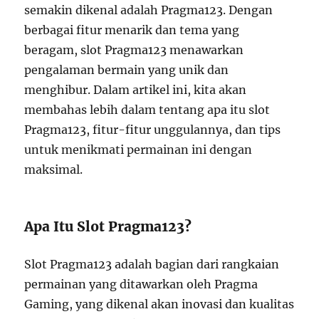
semakin dikenal adalah Pragma123. Dengan
berbagai fitur menarik dan tema yang
beragam, slot Pragma123 menawarkan
pengalaman bermain yang unik dan
menghibur. Dalam artikel ini, kita akan
membahas lebih dalam tentang apa itu slot
Pragma123, fitur-fitur unggulannya, dan tips
untuk menikmati permainan ini dengan
maksimal.
Apa Itu Slot Pragma123?
Slot Pragma123 adalah bagian dari rangkaian
permainan yang ditawarkan oleh Pragma
Gaming, yang dikenal akan inovasi dan kualitas