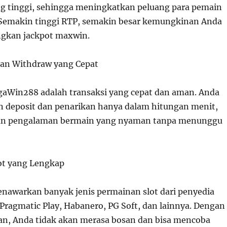
ng tinggi, sehingga meningkatkan peluang para pemain
Semakin tinggi RTP, semakin besar kemungkinan Anda
kan jackpot maxwin.
dan Withdraw yang Cepat
aWin288 adalah transaksi yang cepat dan aman. Anda
 deposit dan penarikan hanya dalam hitungan menit,
n pengalaman bermain yang nyaman tanpa menunggu
ot yang Lengkap
awarkan banyak jenis permainan slot dari penyedia
 Pragmatic Play, Habanero, PG Soft, dan lainnya. Dengan
an, Anda tidak akan merasa bosan dan bisa mencoba