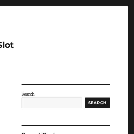
lot
Search
SEARCH