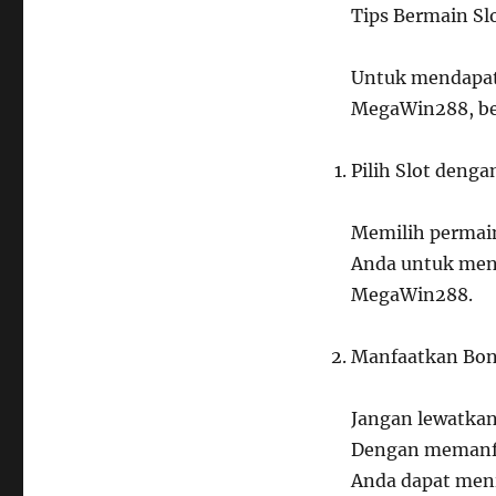
Tips Bermain S
Untuk mendapat
MegaWin288, ber
Pilih Slot denga
Memilih permai
Anda untuk mena
MegaWin288.
Manfaatkan Bon
Jangan lewatka
Dengan memanfaa
Anda dapat men