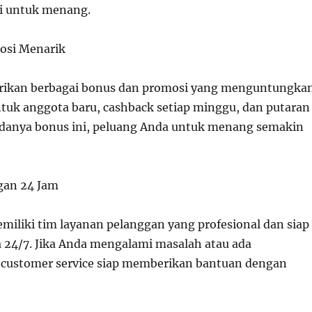
gi untuk menang.
osi Menarik
erikan berbagai bonus dan promosi yang menguntungka
ntuk anggota baru, cashback setiap minggu, dan putaran
adanya bonus ini, peluang Anda untuk menang semakin
gan 24 Jam
liki tim layanan pelanggan yang profesional dan siap
24/7. Jika Anda mengalami masalah atau ada
 customer service siap memberikan bantuan dengan