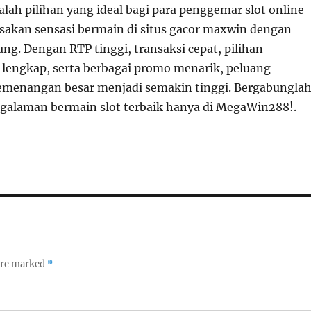
ah pilihan yang ideal bagi para penggemar slot online
sakan sensasi bermain di situs gacor maxwin dengan
ng. Dengan RTP tinggi, transaksi cepat, pilihan
lengkap, serta berbagai promo menarik, peluang
menangan besar menjadi semakin tinggi. Bergabungla
galaman bermain slot terbaik hanya di MegaWin288!.
 are marked
*