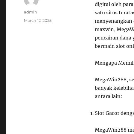
digital oleh par
Author
admin
satu situs tera
Posted
March 12, 2025
menyenangkan d
on
maxwin, MegaW
pencairan dana 
bermain slot on
Mengapa Memil
MegaWin288, seba
banyak kelebiha
antara lain:
Slot Gacor deng
MegaWin288 memi