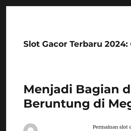
Slot Gacor Terbaru 2024
Menjadi Bagian d
Beruntung di Me
Permainan slot o