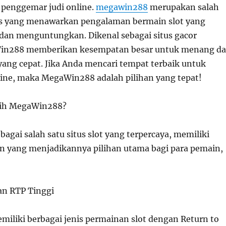
a penggemar judi online.
megawin288
merupakan salah
tas yang menawarkan pengalaman bermain slot yang
an menguntungkan. Dikenal sebagai situs gacor
in288 memberikan kesempatan besar untuk menang d
yang cepat. Jika Anda mencari tempat terbaik untuk
line, maka MegaWin288 adalah pilihan yang tepat!
ih MegaWin288?
gai salah satu situs slot yang terpercaya, memiliki
n yang menjadikannya pilihan utama bagi para pemain,
an RTP Tinggi
liki berbagai jenis permainan slot dengan Return to