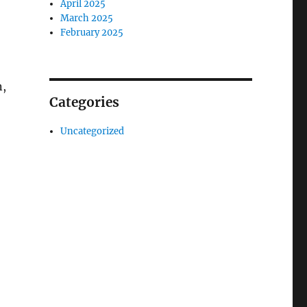
April 2025
March 2025
February 2025
n,
Categories
Uncategorized