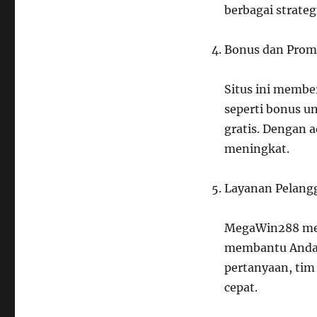
berbagai strate
Bonus dan Prom
Situs ini memb
seperti bonus u
gratis. Dengan 
meningkat.
Layanan Pelang
MegaWin288 memi
membantu Anda 
pertanyaan, tim
cepat.