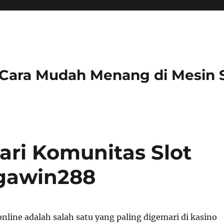
: Cara Mudah Menang di Mesin S
ari Komunitas Slot
gawin288
nline adalah salah satu yang paling digemari di kasino