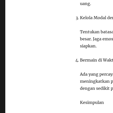
uang.
Kelola Modal de
Tentukan batasa
besar. Jaga emos
siapkan.
Bermain di Wak
Ada yang percay
meningkatkan pe
dengan sedikit 
Kesimpulan