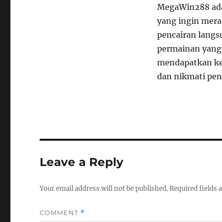
MegaWin288 adal
yang ingin mera
pencairan langsu
permainan yang 
mendapatkan ke
dan nikmati pen
Leave a Reply
Your email address will not be published.
Required fields
COMMENT
*