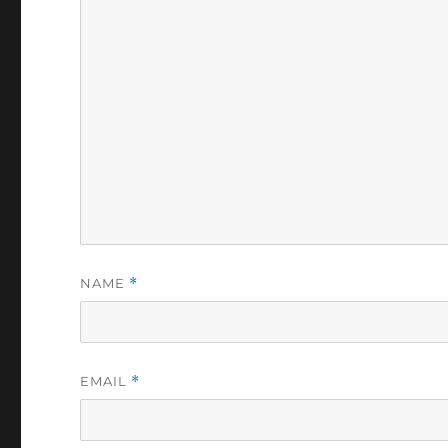
NAME
*
EMAIL
*