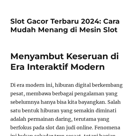
Slot Gacor Terbaru 2024: Cara
Mudah Menang di Mesin Slot
Menyambut Keseruan di
Era Interaktif Modern
Di era modern ini, hiburan digital berkembang
pesat, membawa berbagai pengalaman yang
sebelumnya hanya bisa kita bayangkan. Salah
satu bentuk hiburan yang semakin diminati
adalah permainan daring, terutama yang
berfokus pada slot dan judi online. Fenomena