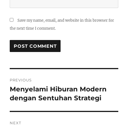
Save my name, email, and website in this browser for
the next time I comment.
Post
PREVIOUS
navigation
Menyelami Hiburan Modern
Previous
post:
dengan Sentuhan Strategi
NEXT