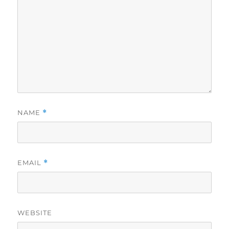
NAME
*
EMAIL
*
WEBSITE