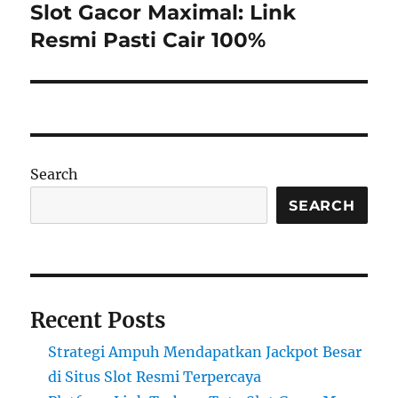
Slot Gacor Maximal: Link
Next
post:
Resmi Pasti Cair 100%
Search
SEARCH
Recent Posts
Strategi Ampuh Mendapatkan Jackpot Besar
di Situs Slot Resmi Terpercaya