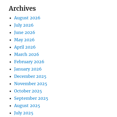
Archives
August 2026
July 2026
June 2026
May 2026
April 2026
March 2026
February 2026
January 2026
December 2025
November 2025
October 2025
September 2025
August 2025
July 2025