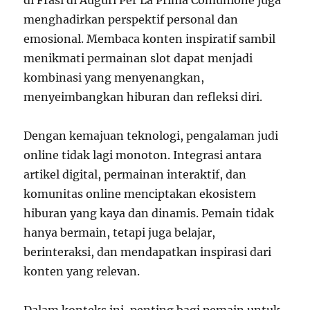
di Frasi di Auguri Per La Prima Comunione juga
menghadirkan perspektif personal dan
emosional. Membaca konten inspiratif sambil
menikmati permainan slot dapat menjadi
kombinasi yang menyenangkan,
menyeimbangkan hiburan dan refleksi diri.
Dengan kemajuan teknologi, pengalaman judi
online tidak lagi monoton. Integrasi antara
artikel digital, permainan interaktif, dan
komunitas online menciptakan ekosistem
hiburan yang kaya dan dinamis. Pemain tidak
hanya bermain, tetapi juga belajar,
berinteraksi, dan mendapatkan inspirasi dari
konten yang relevan.