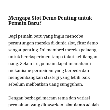
Mengapa Slot Demo Penting untuk
Pemain Baru?
Bagi pemain baru yang ingin mencoba
peruntungan mereka di dunia slot, fitur demo
sangat penting. Ini memberi mereka peluang
untuk bereksperimen tanpa takut kehilangan
uang. Selain itu, pemain dapat memahami
mekanisme permainan yang berbeda dan
mengembangkan strategi yang lebih baik
sebelum melibatkan uang sungguhan.
Dengan berbagai macam tema dan variasi
permainan yang ditawarkan,
slot demo
adalah